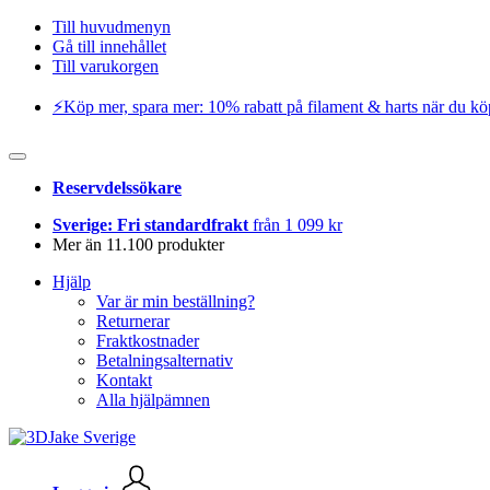
Till huvudmenyn
Gå till innehållet
Till varukorgen
⚡️Köp mer, spara mer: 10% rabatt på filament & harts när du kö
Reservdelssökare
Sverige: Fri standardfrakt
från 1 099 kr
Mer än 11.100 produkter
Hjälp
Var är min beställning?
Returnerar
Fraktkostnader
Betalningsalternativ
Kontakt
Alla hjälpämnen