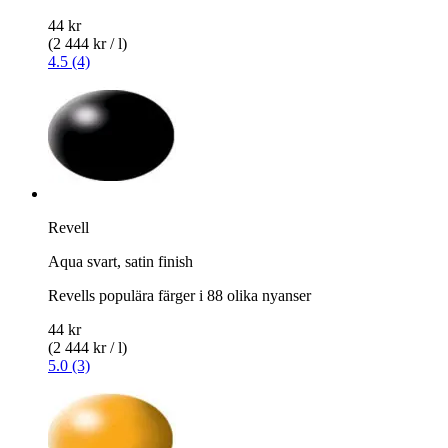
44 kr
(2 444 kr / l)
4.5 (4)
Revell
Aqua svart, satin finish
Revells populära färger i 88 olika nyanser
44 kr
(2 444 kr / l)
5.0 (3)