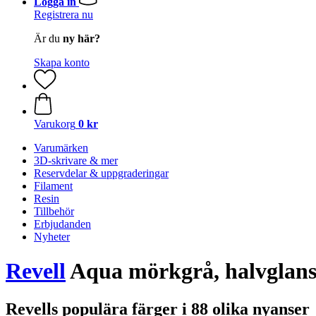
Logga in
Registrera nu
Är du
ny här?
Skapa konto
Varukorg
0 kr
Varumärken
3D-skrivare & mer
Reservdelar & uppgraderingar
Filament
Resin
Tillbehör
Erbjudanden
Nyheter
Revell
Aqua mörkgrå, halvglans
Revells populära färger i 88 olika nyanser