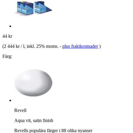
44 kr
(
2 444 kr / l
, inkl. 25% moms.
-
plus fraktkostnader
)
Färg:
Revell
Aqua vit, satin finish
Revells populära färger i 88 olika nyanser