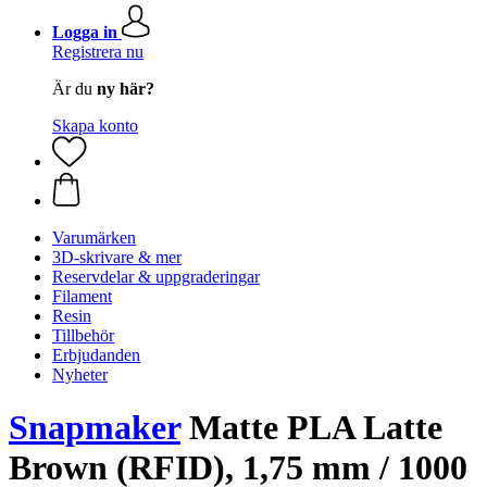
Logga in
Registrera nu
Är du
ny här?
Skapa konto
Varumärken
3D-skrivare & mer
Reservdelar & uppgraderingar
Filament
Resin
Tillbehör
Erbjudanden
Nyheter
Snapmaker
Matte PLA Latte
Brown (RFID), 1,75 mm / 1000