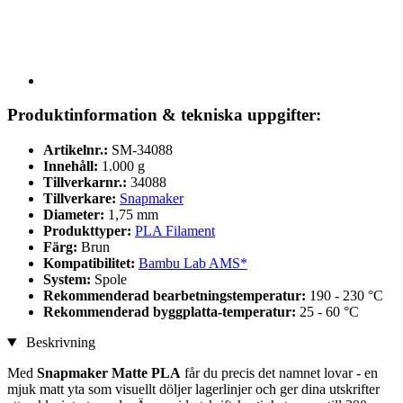
Produktinformation & tekniska uppgifter:
Artikelnr.:
SM-34088
Innehåll:
1.000 g
Tillverkarnr.:
34088
Tillverkare:
Snapmaker
Diameter:
1,75 mm
Produkttyper:
PLA Filament
Färg:
Brun
Kompatibilitet:
Bambu Lab AMS*
System:
Spole
Rekommenderad bearbetningstemperatur:
190 - 230 °C
Rekommenderad byggplatta-temperatur:
25 - 60 °C
Beskrivning
Med
Snapmaker Matte PLA
får du precis det namnet lovar - en
mjuk matt yta som visuellt döljer lagerlinjer och ger dina utskrifter