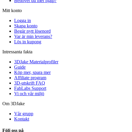
Behöver du mer hjälp?
Mitt konto
Logga in
Skapa konto
Begär nytt lösenord
Var är min leverans?
Lös in kupong
Intressanta fakta
3DJake Materialprofiler
Guide
Köp mer, spara mer
Affiliate program
3D-utskrift FAQ
FabLabs Support
Vi och vår miljö
Om 3DJake
Vår grupp
Kontakt
Följ oss på