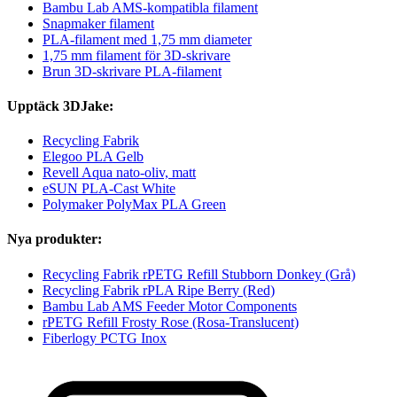
Bambu Lab AMS-kompatibla filament
Snapmaker filament
PLA-filament med 1,75 mm diameter
1,75 mm filament för 3D-skrivare
Brun 3D-skrivare PLA-filament
Upptäck 3DJake:
Recycling Fabrik
Elegoo PLA Gelb
Revell Aqua nato-oliv, matt
eSUN PLA-Cast White
Polymaker PolyMax PLA Green
Nya produkter:
Recycling Fabrik rPETG Refill Stubborn Donkey (Grå)
Recycling Fabrik rPLA Ripe Berry (Red)
Bambu Lab AMS Feeder Motor Components
rPETG Refill Frosty Rose (Rosa-Translucent)
Fiberlogy PCTG Inox