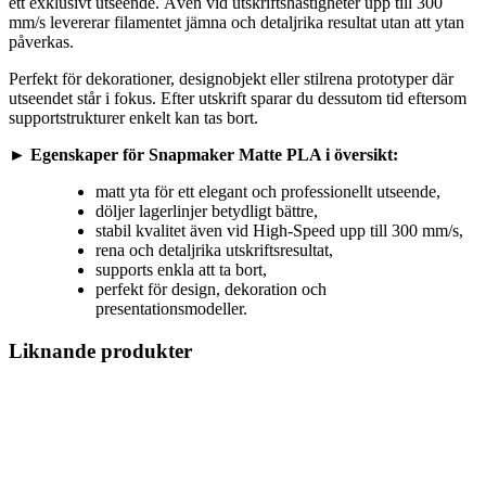
ett exklusivt utseende. Även vid utskriftshastigheter upp till 300
mm/s levererar filamentet jämna och detaljrika resultat utan att ytan
påverkas.
Perfekt för dekorationer, designobjekt eller stilrena prototyper där
utseendet står i fokus. Efter utskrift sparar du dessutom tid eftersom
supportstrukturer enkelt kan tas bort.
►
Egenskaper för Snapmaker Matte PLA i översikt:
matt yta för ett elegant och professionellt utseende,
döljer lagerlinjer betydligt bättre,
stabil kvalitet även vid High-Speed upp till 300 mm/s,
rena och detaljrika utskriftsresultat,
supports enkla att ta bort,
perfekt för design, dekoration och
presentationsmodeller.
Liknande produkter