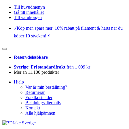
Till huvudmenyn
Gå till innehållet
Till varukorgen
⚡️Köp mer, spara mer: 10% rabatt på filament & harts när du
köper 10 stycken! ⚡️
Reservdelssökare
Sverige: Fri standardfrakt
från 1 099 kr
Mer än 11.100 produkter
Hjälp
Var är min beställning?
Returnerar
Fraktkostnader
Betalningsalternativ
Kontakt
Alla hjälpämnen