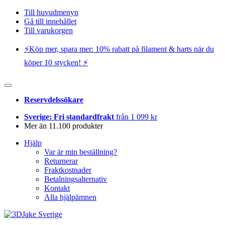
Till huvudmenyn
Gå till innehållet
Till varukorgen
⚡️Köp mer, spara mer: 10% rabatt på filament & harts när du
köper 10 stycken! ⚡️
Reservdelssökare
Sverige: Fri standardfrakt
från 1 099 kr
Mer än 11.100 produkter
Hjälp
Var är min beställning?
Returnerar
Fraktkostnader
Betalningsalternativ
Kontakt
Alla hjälpämnen