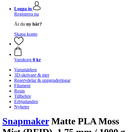
Logga in
Registrera nu
Är du
ny här?
Skapa konto
Varukorg
0 kr
Varumärken
3D-skrivare & mer
Reservdelar & uppgraderingar
Filament
Resin
Tillbehör
Erbjudanden
Nyheter
Snapmaker
Matte PLA Moss