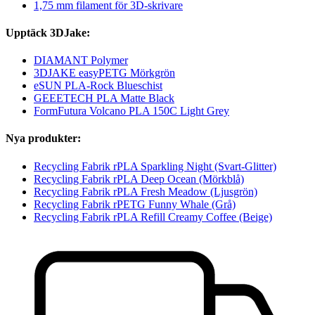
1,75 mm filament för 3D-skrivare
Upptäck 3DJake:
DIAMANT Polymer
3DJAKE easyPETG Mörkgrön
eSUN PLA-Rock Blueschist
GEEETECH PLA Matte Black
FormFutura Volcano PLA 150C Light Grey
Nya produkter:
Recycling Fabrik rPLA Sparkling Night (Svart-Glitter)
Recycling Fabrik rPLA Deep Ocean (Mörkblå)
Recycling Fabrik rPLA Fresh Meadow (Ljusgrön)
Recycling Fabrik rPETG Funny Whale (Grå)
Recycling Fabrik rPLA Refill Creamy Coffee (Beige)