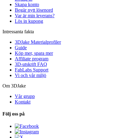
Skapa konto
Begär nytt lösenord
Var är min leverans?
Lös in kupong
Intressanta fakta
3DJake Materialprofiler
Guide
Köp mer, spara mer
Affiliate program
3D-utskrift FAQ
FabLabs Support
Vi och vår miljö
Om 3DJake
Vår grupp
Kontakt
Följ oss på