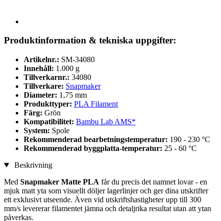
Produktinformation & tekniska uppgifter:
Artikelnr.:
SM-34080
Innehåll:
1.000 g
Tillverkarnr.:
34080
Tillverkare:
Snapmaker
Diameter:
1,75 mm
Produkttyper:
PLA Filament
Färg:
Grön
Kompatibilitet:
Bambu Lab AMS*
System:
Spole
Rekommenderad bearbetningstemperatur:
190 - 230 °C
Rekommenderad byggplatta-temperatur:
25 - 60 °C
Beskrivning
Med
Snapmaker Matte PLA
får du precis det namnet lovar - en
mjuk matt yta som visuellt döljer lagerlinjer och ger dina utskrifter
ett exklusivt utseende. Även vid utskriftshastigheter upp till 300
mm/s levererar filamentet jämna och detaljrika resultat utan att ytan
påverkas.