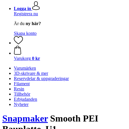
Logga in
Registrera nu
Är du
ny här?
Skapa konto
Varukorg
0 kr
Varumärken
3D-skrivare & mer
Reservdelar & uppgraderingar
Filament
Resin
Tillbehör
Erbjudanden
Nyheter
Snapmaker
Smooth PEI