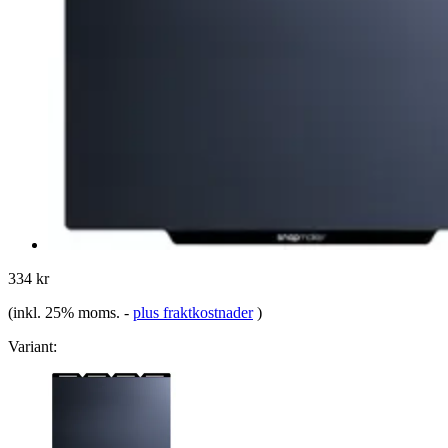
334 kr
(inkl. 25% moms.
-
plus fraktkostnader
)
Variant: