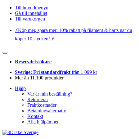
Till huvudmenyn
Gå till innehållet
Till varukorgen
⚡️Köp mer, spara mer: 10% rabatt på filament & harts när du
köper 10 stycken! ⚡️
Reservdelssökare
Sverige: Fri standardfrakt
från 1 099 kr
Mer än 11.100 produkter
Hjälp
Var är min beställning?
Returnerar
Fraktkostnader
Betalningsalternativ
Kontakt
Alla hjälpämnen