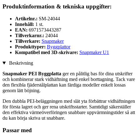
Produktinformation & tekniska uppgifter:
Artikelnr.:
SM-24044
Innehåll:
1 st.
EAN:
6971573443287
Tillverkarnr.:
24044
Tillverkare:
Snapmaker
Produkttyper:
Byggplattor
Kompatibel med 3D-skrivare:
Snapmaker U1
Beskrivning
Snapmaker PEI Byggplatta
ger en pålitlig bas för dina utskrifter
och kombinerar stark vidhäftning med enkel borttagning. Tack vare
den flexibla fjäderstålplattan kan färdiga modeller enkelt lossas
genom lätt böjning.
Den dubbla PEI-beläggningen med slät yta förbättrar vidhäftningen
för första lagret och ger rena utskriftsstarter. Samtidigt säkerställer
den effektiva värmeöverföringen snabbare uppvärmningstider så att
du kan börja skriva ut snabbare.
Passar med