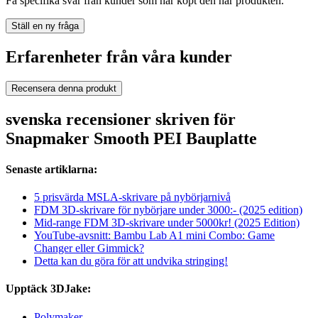
Få specifika svar från kunder som har köpt den här produkten.
Ställ en ny fråga
Erfarenheter från våra kunder
Recensera denna produkt
svenska recensioner skriven för
Snapmaker Smooth PEI Bauplatte
Senaste artiklarna:
5 prisvärda MSLA-skrivare på nybörjarnivå
FDM 3D-skrivare för nybörjare under 3000:- (2025 edition)
Mid-range FDM 3D-skrivare under 5000kr! (2025 Edition)
YouTube-avsnitt: Bambu Lab A1 mini Combo: Game
Changer eller Gimmick?
Detta kan du göra för att undvika stringing!
Upptäck 3DJake:
Polymaker