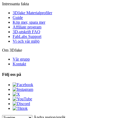
Intressanta fakta
3DJake Materialprofiler
Guide
Köp mer, spara mer
Affiliate program
3D-utskrift FAQ
FabLabs Support
Vi och vår miljö
Om 3DJake
Vår grupp
Kontakt
Följ oss på
Ändra region/språk