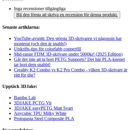
Inga recensioner tillgängliga
Bli den första att skriva en recension för denna produkt.
Senaste artiklarna:
YouTube-avsnitt: Den största 3D-skrivaren vi någonsin har
monterat (och den är snabb!)
Utskrifts-tips för colorfabb copperfill
Mid-range FDM 3D-skrivare under 5000kr! (2025 Edition)
Går det inte att ta bort PETG Supports? Det här PLA-knepet
tar bort dem snabbt!
Creality K2 Combo vs K2 Pro Combo - vilken 3D-skrivare är
rätt för dig?
Upptäck 3DJake:
Bambu Lab
3DJAKE PCTG Vit
3DJAKE easyPETG Matt Svart
Anycubic TPU Milky White
Protopasta Steel Composite PLA