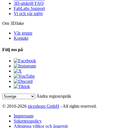
3D-utskrift FAQ
FabLabs Support
Vi och vår miljö
Om 3DJake
Vår grupp
Kontakt
Följ oss på
Ändra region/språk
© 2010-2026
niceshops GmbH
- All rights reserved.
Impressum
Sekretesspolicy
Allmänna villkor och ångerrät