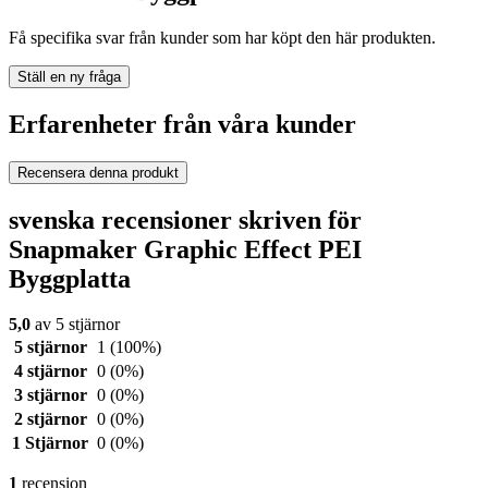
Få specifika svar från kunder som har köpt den här produkten.
Ställ en ny fråga
Erfarenheter från våra kunder
Recensera denna produkt
svenska recensioner skriven för
Snapmaker Graphic Effect PEI
Byggplatta
5,0
av 5 stjärnor
5 stjärnor
1
(100%)
4 stjärnor
0
(0%)
3 stjärnor
0
(0%)
2 stjärnor
0
(0%)
1 Stjärnor
0
(0%)
1
recension