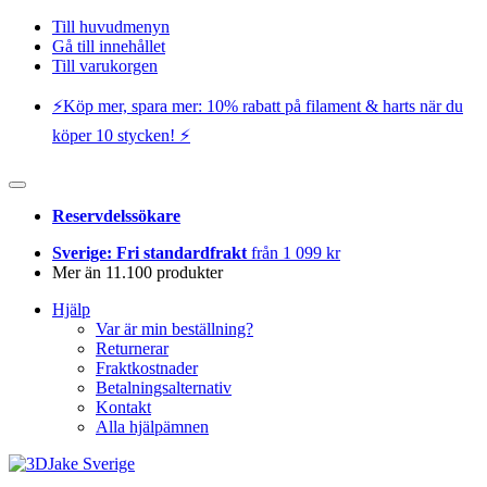
Till huvudmenyn
Gå till innehållet
Till varukorgen
⚡️Köp mer, spara mer: 10% rabatt på filament & harts när du
köper 10 stycken! ⚡️
Reservdelssökare
Sverige: Fri standardfrakt
från 1 099 kr
Mer än 11.100 produkter
Hjälp
Var är min beställning?
Returnerar
Fraktkostnader
Betalningsalternativ
Kontakt
Alla hjälpämnen