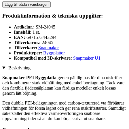
Lägg till båda i varukorgen
Produktinformation & tekniska uppgifter:
Artikelnr.:
SM-24045
Innehåll:
1 st.
EAN:
6971573443294
Tillverkarnr.:
24045
Tillverkare:
Snapmaker
Produkttyper:
Byggplattor
Kompatibel med 3D-skrivare:
Snapmaker U1
Beskrivning
Snapmaker PEI Byggplatta
ger en pålitlig bas för dina utskrifter
och kombinerar stark vidhäftning med enkel borttagning. Tack vare
den flexibla fjäderstålplattan kan färdiga modeller enkelt lossas
genom lätt böjning.
Den dubbla PEI-beläggningen med carbon-texturerad yta förbättrar
vidhäftningen för första lagret och ger rena utskriftsstarter. Samtidigt
säkerställer den effektiva värmeöverföringen snabbare
uppvärmningstider så att du kan börja skriva ut snabbare.