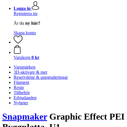
Logga in
Registrera nu
Är du
ny här?
Skapa konto
Varukorg
0 kr
Varumärken
3D-skrivare & mer
Reservdelar & uppgraderingar
Filament
Resin
Tillbehör
Erbjudanden
Nyheter
Snapmaker
Graphic Effect PEI