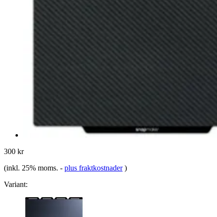
300 kr
(inkl. 25% moms.
-
plus fraktkostnader
)
Variant: