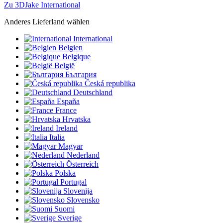
Zu 3DJake International
Anderes Lieferland wählen
International
Belgien
Belgique
België
България
Česká republika
Deutschland
España
France
Hrvatska
Ireland
Italia
Magyar
Nederland
Österreich
Polska
Portugal
Slovenija
Slovensko
Suomi
Sverige