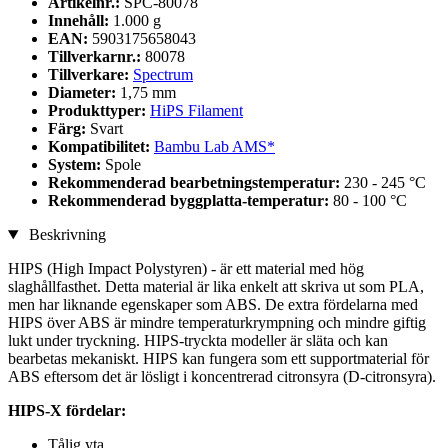
Artikelnr.:
SPC-80078
Innehåll:
1.000 g
EAN:
5903175658043
Tillverkarnr.:
80078
Tillverkare:
Spectrum
Diameter:
1,75 mm
Produkttyper:
HiPS Filament
Färg:
Svart
Kompatibilitet:
Bambu Lab AMS*
System:
Spole
Rekommenderad bearbetningstemperatur:
230 - 245 °C
Rekommenderad byggplatta-temperatur:
80 - 100 °C
Beskrivning
HIPS (High Impact Polystyren) - är ett material med hög
slaghållfasthet. Detta material är lika enkelt att skriva ut som PLA,
men har liknande egenskaper som ABS. De extra fördelarna med
HIPS över ABS är mindre temperaturkrympning och mindre giftig
lukt under tryckning. HIPS-tryckta modeller är släta och kan
bearbetas mekaniskt. HIPS kan fungera som ett supportmaterial för
ABS eftersom det är lösligt i koncentrerad citronsyra (D-citronsyra).
HIPS-X fördelar:
Tålig yta