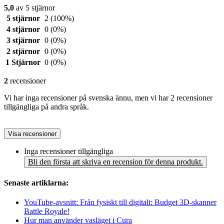
5,0
av 5 stjärnor
5 stjärnor
2
(100%)
4 stjärnor
0
(0%)
3 stjärnor
0
(0%)
2 stjärnor
0
(0%)
1 Stjärnor
0
(0%)
2
recensioner
Vi har inga recensioner på svenska ännu, men vi har 2 recensioner
tillgängliga på andra språk.
Visa recensioner
Inga recensioner tillgängliga
Bli den första att skriva en recension för denna produkt.
Senaste artiklarna:
YouTube-avsnitt: Från fysiskt till digitalt: Budget 3D-skanner
Battle Royale!
Hur man använder vasläget i Cura