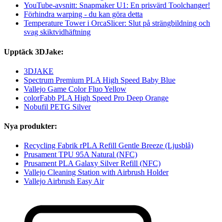
YouTube-avsnitt: Snapmaker U1: En prisvärd Toolchanger!
Förhindra warping - du kan göra detta
Temperature Tower i OrcaSlicer: Slut på strängbildning och
svag skiktvidhäftning
Upptäck 3DJake:
3DJAKE
Spectrum Premium PLA High Speed Baby Blue
Vallejo Game Color Fluo Yellow
colorFabb PLA High Speed Pro Deep Orange
Nobufil PETG Silver
Nya produkter:
Recycling Fabrik rPLA Refill Gentle Breeze (Ljusblå)
Prusament TPU 95A Natural (NFC)
Prusament PLA Galaxy Silver Refill (NFC)
Vallejo Cleaning Station with Airbrush Holder
Vallejo Airbrush Easy Air