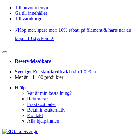
Till huvudmenyn
Gå till innehållet
Till varukorgen
⚡️Köp mer, spara mer: 10% rabatt på filament & harts när du
köper 10 stycken! ⚡️
Reservdelssökare
Sverige: Fri standardfrakt
från 1 099 kr
Mer än 11.100 produkter
Hjälp
Var är min beställning?
Returnerar
Fraktkostnader
Betalningsalternativ
Kontakt
Alla hjälpämnen