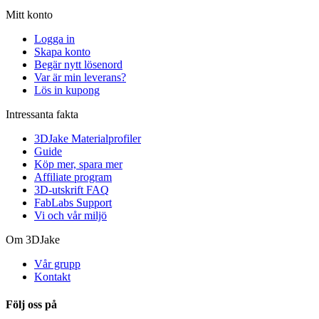
Mitt konto
Logga in
Skapa konto
Begär nytt lösenord
Var är min leverans?
Lös in kupong
Intressanta fakta
3DJake Materialprofiler
Guide
Köp mer, spara mer
Affiliate program
3D-utskrift FAQ
FabLabs Support
Vi och vår miljö
Om 3DJake
Vår grupp
Kontakt
Följ oss på