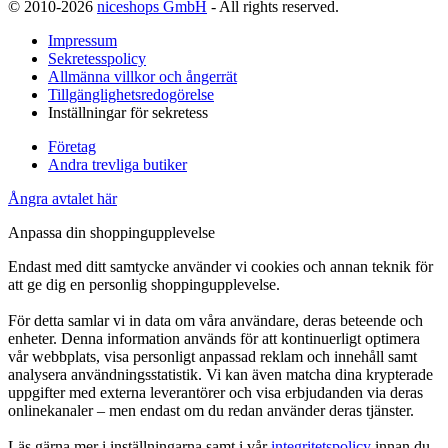
© 2010-2026
niceshops GmbH
- All rights reserved.
Impressum
Sekretesspolicy
Allmänna villkor och ångerrät
Tillgänglighetsredogörelse
Inställningar för sekretess
Företag
Andra trevliga butiker
Ångra avtalet här
Anpassa din shoppingupplevelse
Endast med ditt samtycke använder vi cookies och annan teknik för
att ge dig en personlig shoppingupplevelse.
För detta samlar vi in data om våra användare, deras beteende och
enheter. Denna information används för att kontinuerligt optimera
vår webbplats, visa personligt anpassad reklam och innehåll samt
analysera användningsstatistik. Vi kan även matcha dina krypterade
uppgifter med externa leverantörer och visa erbjudanden via deras
onlinekanaler – men endast om du redan använder deras tjänster.
Läs gärna mer i inställningarna samt i vår
integritetspolicy
innan du