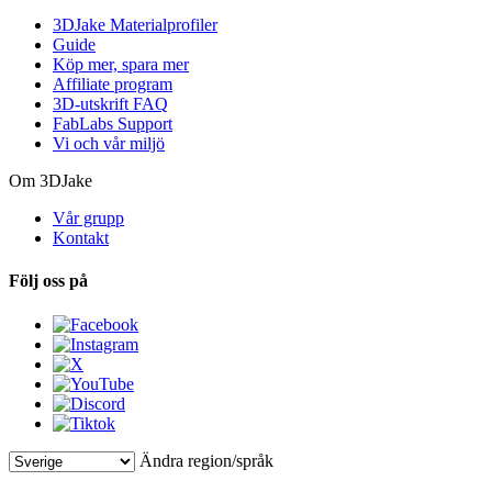
3DJake Materialprofiler
Guide
Köp mer, spara mer
Affiliate program
3D-utskrift FAQ
FabLabs Support
Vi och vår miljö
Om 3DJake
Vår grupp
Kontakt
Följ oss på
Ändra region/språk