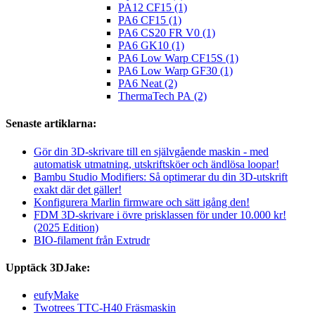
PA12 CF15 (1)
PA6 CF15 (1)
PA6 CS20 FR V0 (1)
PA6 GK10 (1)
PA6 Low Warp CF15S (1)
PA6 Low Warp GF30 (1)
PA6 Neat (2)
ThermaTech PA (2)
Senaste artiklarna:
Gör din 3D-skrivare till en självgående maskin - med
automatisk utmatning, utskriftsköer och ändlösa loopar!
Bambu Studio Modifiers: Så optimerar du din 3D-utskrift
exakt där det gäller!
Konfigurera Marlin firmware och sätt igång den!
FDM 3D-skrivare i övre prisklassen för under 10.000 kr!
(2025 Edition)
BIO-filament från Extrudr
Upptäck 3DJake:
eufyMake
Twotrees TTC-H40 Fräsmaskin