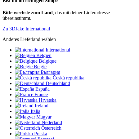
Bist du im richtigen Shop?
Bitte wechsle zum Land
, das mit deiner Lieferadresse
übereinstimmt.
Zu 3DJake International
Anderes Lieferland wählen
International
Belgien
Belgique
België
България
Česká republika
Deutschland
España
France
Hrvatska
Ireland
Italia
Magyar
Nederland
Österreich
Polska