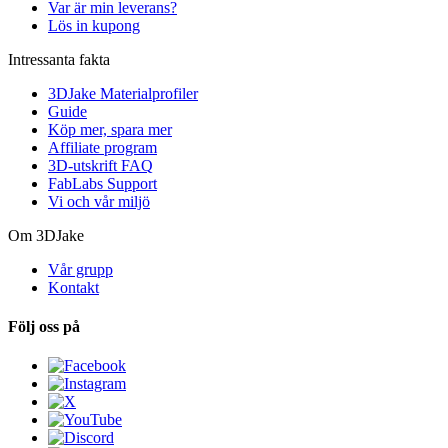
Var är min leverans?
Lös in kupong
Intressanta fakta
3DJake Materialprofiler
Guide
Köp mer, spara mer
Affiliate program
3D-utskrift FAQ
FabLabs Support
Vi och vår miljö
Om 3DJake
Vår grupp
Kontakt
Följ oss på