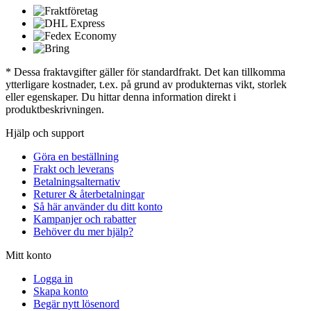
* Dessa fraktavgifter gäller för standardfrakt. Det kan tillkomma
ytterligare kostnader, t.ex. på grund av produkternas vikt, storlek
eller egenskaper. Du hittar denna information direkt i
produktbeskrivningen.
Hjälp och support
Göra en beställning
Frakt och leverans
Betalningsalternativ
Returer & återbetalningar
Så här använder du ditt konto
Kampanjer och rabatter
Behöver du mer hjälp?
Mitt konto
Logga in
Skapa konto
Begär nytt lösenord