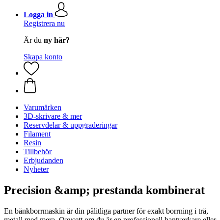
Logga in
Registrera nu
Är du
ny här?
Skapa konto
Varumärken
3D-skrivare & mer
Reservdelar & uppgraderingar
Filament
Resin
Tillbehör
Erbjudanden
Nyheter
Precision &amp; prestanda kombinerat
En bänkborrmaskin är din pålitliga partner för exakt borrning i trä,
metall med mera. Oavsett om du är en professionell hantverkare eller