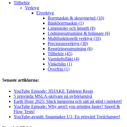
Tillbehör
Verktyg
Elverktyg
Borrmaskin & skruvmejsel (10)
Bänkborrmaskin (1)
Limpistoler och limstift (8)
Lödningsutrustning & brännare (6)
Multifunktionellt verktyg (16)
Precisionsverktyg (30)
Rengöringsutrustning (6)
Tillbehör (45)
Varmluftsfläkt (4)
Vinkelslip (1)
Överfräs (1)
Senaste artiklarna:
YouTube Episode: 3DJAKE Tabletop Resin
5 prisvärda MSLA-skrivare på nybörjarnivå
Earth Hour 2025: Släck lamporna och sätt på glöd i mörkret!
YouTube Episode: Why aren't you printing faster? Speed &
Flow Tests!
YouTube-avsnitt: Snapmaker U1: En prisvärd Toolchanger!