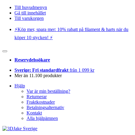
Till huvudmenyn
Gå till innehållet
Till varukorgen
⚡️Köp mer, spara mer: 10% rabatt på filament & harts när du
köper 10 stycken! ⚡️
Reservdelssökare
Sverige: Fri standardfrakt
från 1 099 kr
Mer än 11.100 produkter
Hjälp
Var är min beställning?
Returnerar
Fraktkostnader
Betalningsalternativ
Kontakt
Alla hjälpämnen