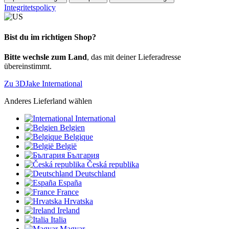
Integritetspolicy
Bist du im richtigen Shop?
Bitte wechsle zum Land
, das mit deiner Lieferadresse
übereinstimmt.
Zu 3DJake International
Anderes Lieferland wählen
International
Belgien
Belgique
België
България
Česká republika
Deutschland
España
France
Hrvatska
Ireland
Italia
Magyar