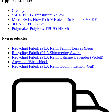
Upptäck 3DJake:
Creality
eSUN PETG Translucent Yellow
Micro-Swiss FlowTech™ Hotend för Ender 3 V3 KE
3DJAKE PCTG Gul
Polymaker PolyFlex TPU95-HF Vit
Nya produkter:
Recycling Fabrik rPLA Refill Falling Leaves (Brun)
Recycling Fabrik rPLA Shimmering Sword
Recycling Fabrik rPLA Refill Calming Lavender (Violett)
Anycubic Värmeblock
Recycling Fabrik rPLA Refill Cooling Lemon (Gul)