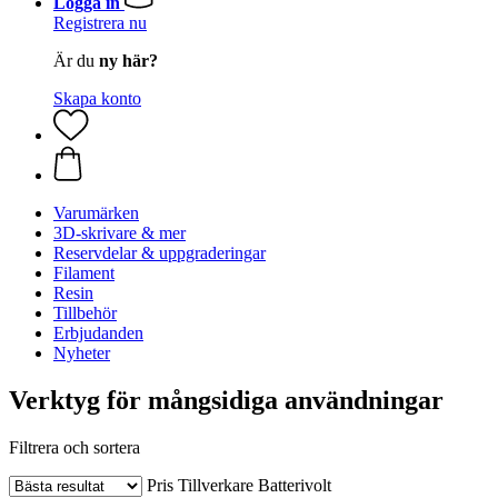
Logga in
Registrera nu
Är du
ny här?
Skapa konto
Varumärken
3D-skrivare & mer
Reservdelar & uppgraderingar
Filament
Resin
Tillbehör
Erbjudanden
Nyheter
Verktyg för mångsidiga användningar
Filtrera och sortera
Pris
Tillverkare
Batterivolt