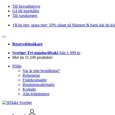
Till huvudmenyn
Gå till innehållet
Till varukorgen
⚡️Köp mer, spara mer: 10% rabatt på filament & harts när du kö
Reservdelssökare
Sverige: Fri standardfrakt
från 1 099 kr
Mer än 11.100 produkter
Hjälp
Var är min beställning?
Returnerar
Fraktkostnader
Betalningsalternativ
Kontakt
Alla hjälpämnen