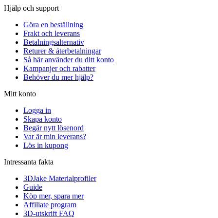
Hjälp och support
Göra en beställning
Frakt och leverans
Betalningsalternativ
Returer & återbetalningar
Så här använder du ditt konto
Kampanjer och rabatter
Behöver du mer hjälp?
Mitt konto
Logga in
Skapa konto
Begär nytt lösenord
Var är min leverans?
Lös in kupong
Intressanta fakta
3DJake Materialprofiler
Guide
Köp mer, spara mer
Affiliate program
3D-utskrift FAQ