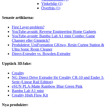
Vinkelslip (1)
Överfräs (1)
Senaste artiklarna:
First Layer-problem?
YouTube-avsnitt: Reverse Engineering Home Gadgets
YouTube-avsnitt: Bambu Lab A1 mini Combo: Game
Changer eller Gimmick?
Produkttest: UniFormation GKtwo, Resin Curing Station &
Ultra Sonic Resin Cleaner
Direct-Extruder vs. Bowden-Extruder
Upptäck 3DJake:
Creality
NG Direct Drive Extruder för Creality CR-10 und Ender 3-
Serie (Linear Rail Edition)
eSUN PLA-Matte Rainbow Blue Green Pink
Bambu Lab A1 mini
Creality High Flow Kit
Nya produkter: