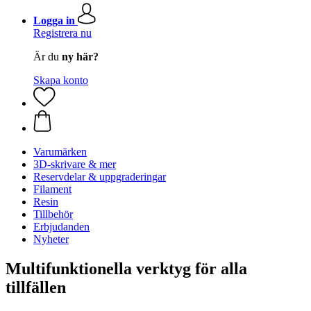
Logga in
Registrera nu
Är du
ny här?
Skapa konto
Varumärken
3D-skrivare & mer
Reservdelar & uppgraderingar
Filament
Resin
Tillbehör
Erbjudanden
Nyheter
Multifunktionella verktyg för alla
tillfällen