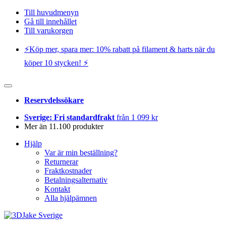
Till huvudmenyn
Gå till innehållet
Till varukorgen
⚡️Köp mer, spara mer: 10% rabatt på filament & harts när du
köper 10 stycken! ⚡️
Reservdelssökare
Sverige: Fri standardfrakt
från 1 099 kr
Mer än 11.100 produkter
Hjälp
Var är min beställning?
Returnerar
Fraktkostnader
Betalningsalternativ
Kontakt
Alla hjälpämnen