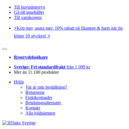
Till huvudmenyn
Gå till innehållet
Till varukorgen
⚡️Köp mer, spara mer: 10% rabatt på filament & harts när du
köper 10 stycken! ⚡️
Reservdelssökare
Sverige: Fri standardfrakt
från 1 099 kr
Mer än 11.100 produkter
Hjälp
Var är min beställning?
Returnerar
Fraktkostnader
Betalningsalternativ
Kontakt
Alla hjälpämnen