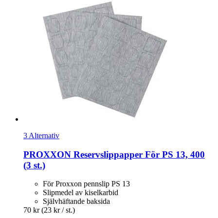
3 Alternativ
PROXXON
Reservslippapper För PS 13, 400
(3 st.)
För Proxxon pennslip PS 13
Slipmedel av kiselkarbid
Självhäftande baksida
70 kr
(23 kr / st.)