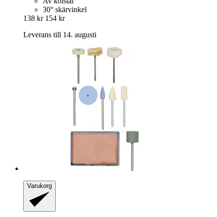
Av kolstål
30° skärvinkel
138 kr
154 kr
Leverans till 14. augusti
Varukorg