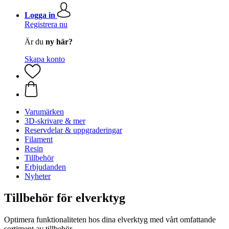
Logga in
Registrera nu
Är du
ny här?
Skapa konto
Varumärken
3D-skrivare & mer
Reservdelar & uppgraderingar
Filament
Resin
Tillbehör
Erbjudanden
Nyheter
Tillbehör för elverktyg
Optimera funktionaliteten hos dina elverktyg med vårt omfattande
sortiment av tillbehör