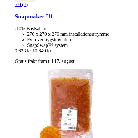
5.0 (7)
Snapmaker
U1
-10%
Bästsäljare
270 x 270 x 270 mm installationsutrymme
Fyra verktygshuvuden
SnapSwap™-system
9 623 kr
10 640 kr
Gratis frakt fram till 17. augusti