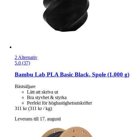
2 Alternativ
5.0 (37)
Bambu Lab
PLA Basic Black, Spole (1.000 g)
Bästsäljare
Lätt att skriva ut
Bra styvhet & styrka
Perfekt för höghastighetsutskrifter
311 kr
(311 kr / kg)
Leverans till 17. augusti