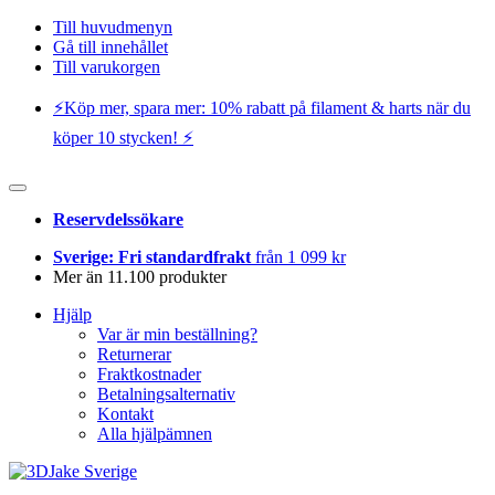
Till huvudmenyn
Gå till innehållet
Till varukorgen
⚡️Köp mer, spara mer: 10% rabatt på filament & harts när du
köper 10 stycken! ⚡️
Reservdelssökare
Sverige: Fri standardfrakt
från 1 099 kr
Mer än 11.100 produkter
Hjälp
Var är min beställning?
Returnerar
Fraktkostnader
Betalningsalternativ
Kontakt
Alla hjälpämnen