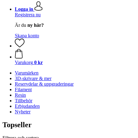
Logga in
Registrera nu
Är du
ny här?
Skapa konto
Varukorg
0 kr
Varumärken
3D-skrivare & mer
Reservdelar & uppgraderingar
Filament
Resin
Tillbehör
Erbjudanden
Nyheter
Topseller
Filtrera och sortera