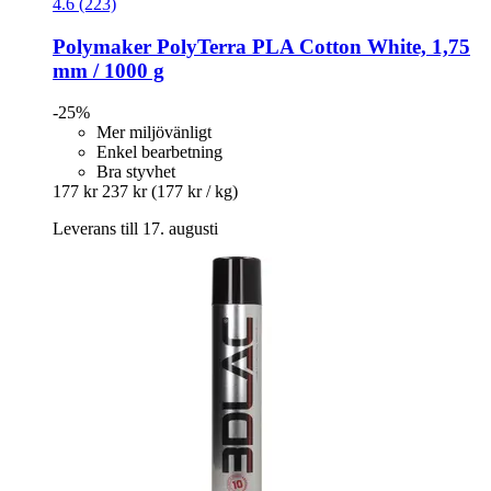
4.6 (223)
Polymaker
PolyTerra PLA Cotton White, 1,75
mm / 1000 g
-25%
Mer miljövänligt
Enkel bearbetning
Bra styvhet
177 kr
237 kr
(177 kr / kg)
Leverans till 17. augusti