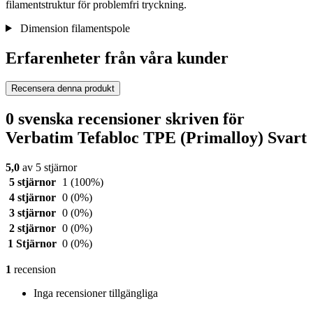
filamentstruktur för problemfri tryckning.
Dimension filamentspole
Erfarenheter från våra kunder
Recensera denna produkt
0 svenska recensioner skriven för
Verbatim Tefabloc TPE (Primalloy) Svart
5,0
av 5 stjärnor
5 stjärnor
1
(100%)
4 stjärnor
0
(0%)
3 stjärnor
0
(0%)
2 stjärnor
0
(0%)
1 Stjärnor
0
(0%)
1
recension
Inga recensioner tillgängliga