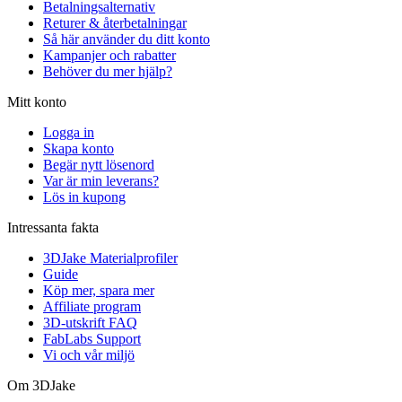
Betalningsalternativ
Returer & återbetalningar
Så här använder du ditt konto
Kampanjer och rabatter
Behöver du mer hjälp?
Mitt konto
Logga in
Skapa konto
Begär nytt lösenord
Var är min leverans?
Lös in kupong
Intressanta fakta
3DJake Materialprofiler
Guide
Köp mer, spara mer
Affiliate program
3D-utskrift FAQ
FabLabs Support
Vi och vår miljö
Om 3DJake