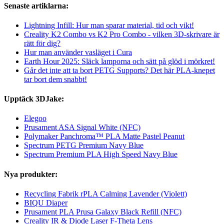
Senaste artiklarna:
Lightning Infill: Hur man sparar material, tid och vikt!
Creality K2 Combo vs K2 Pro Combo - vilken 3D-skrivare är
rätt för dig?
Hur man använder vasläget i Cura
Earth Hour 2025: Släck lamporna och sätt på glöd i mörkret!
Går det inte att ta bort PETG Supports? Det här PLA-knepet
tar bort dem snabbt!
Upptäck 3DJake:
Elegoo
Prusament ASA Signal White (NFC)
Polymaker Panchroma™ PLA Matte Pastel Peanut
Spectrum PETG Premium Navy Blue
Spectrum Premium PLA High Speed Navy Blue
Nya produkter:
Recycling Fabrik rPLA Calming Lavender (Violett)
BIQU Diaper
Prusament PLA Prusa Galaxy Black Refill (NFC)
Creality IR & Diode Laser F-Theta Lens