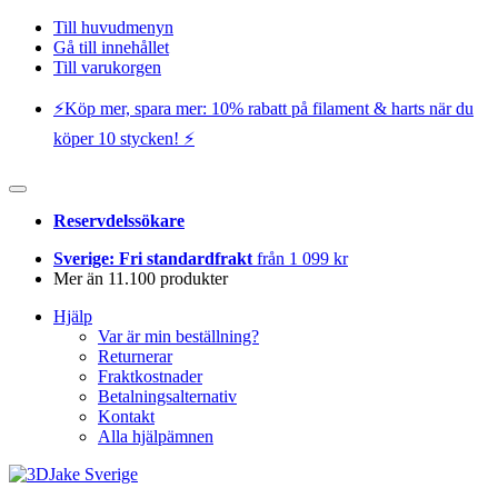
Till huvudmenyn
Gå till innehållet
Till varukorgen
⚡️Köp mer, spara mer: 10% rabatt på filament & harts när du
köper 10 stycken! ⚡️
Reservdelssökare
Sverige: Fri standardfrakt
från 1 099 kr
Mer än 11.100 produkter
Hjälp
Var är min beställning?
Returnerar
Fraktkostnader
Betalningsalternativ
Kontakt
Alla hjälpämnen