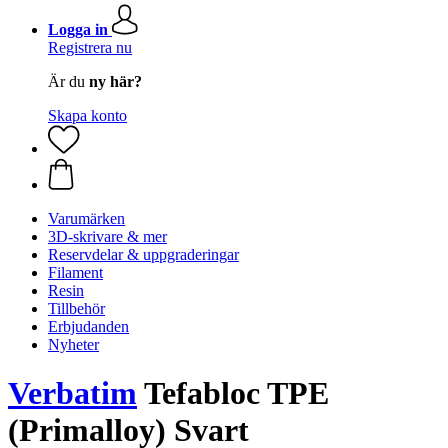
Logga in
Registrera nu
Är du
ny här?
Skapa konto
Varumärken
3D-skrivare & mer
Reservdelar & uppgraderingar
Filament
Resin
Tillbehör
Erbjudanden
Nyheter
Verbatim
Tefabloc TPE
(Primalloy) Svart