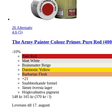
26 Alternativ
4.6 (5)
The Army Painter
Colour Primer, Pure Red (400
-10%
Pure Red
Matt White
Brainmatter Beige
Daemonic Yellow
Barbarian Flesh
+21
Snabbtorkande formel
Jämnt översta lager
Högkvalitativa pigment
148 kr
165 kr
(370 kr / l)
Leverans till 17. augusti