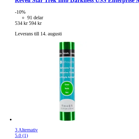
Revell
Star Trek Into Darkness USS Enterprise 
-10%
91 delar
534 kr
594 kr
Leverans till 14. augusti
3 Alternativ
5.0 (1)