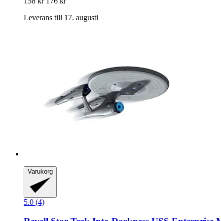
158 kr
176 kr
Leverans till 17. augusti
Varukorg
5.0 (4)