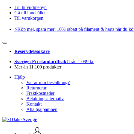
Till huvudmenyn
Gå till innehållet
Till varukorgen
⚡️Köp mer, spara mer: 10% rabatt på filament & harts när du kö
Reservdelssökare
Sverige: Fri standardfrakt
från 1 099 kr
Mer än 11.100 produkter
Hjälp
Var är min beställning?
Returnerar
Fraktkostnader
Betalningsalternativ
Kontakt
Alla hjälpämnen