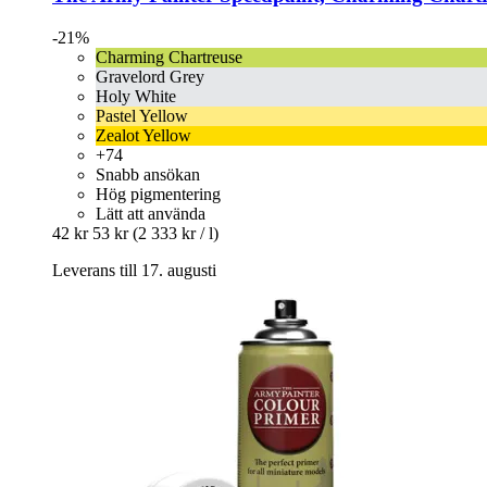
-21%
Charming Chartreuse
Gravelord Grey
Holy White
Pastel Yellow
Zealot Yellow
+74
Snabb ansökan
Hög pigmentering
Lätt att använda
42 kr
53 kr
(2 333 kr / l)
Leverans till 17. augusti