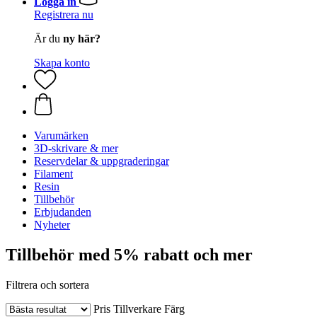
Logga in
Registrera nu
Är du
ny här?
Skapa konto
Varumärken
3D-skrivare & mer
Reservdelar & uppgraderingar
Filament
Resin
Tillbehör
Erbjudanden
Nyheter
Tillbehör med 5% rabatt och mer
Filtrera och sortera
Pris
Tillverkare
Färg