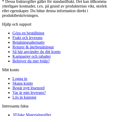
* Dessa fraktavgifter gäller för standardfrakt. Det kan tillkomma
ytterligare kostnader, t.ex. på grund av produkternas vikt, storlek
eller egenskaper. Du hittar denna information direkt i
produktbeskrivningen.
Hjälp och support
Göra en beställning
Frakt och leverans
Betalningsalternativ
Returer & återbetalningar
Så här använder du ditt konto
Kampanjer och rabatter
Behöver du mer hjälp?
Mitt konto
Logga in
Skapa konto
Begär nytt lösenord
Var är min leverans?
Lös in kupong
Intressanta fakta
3DJake Materialprofiler