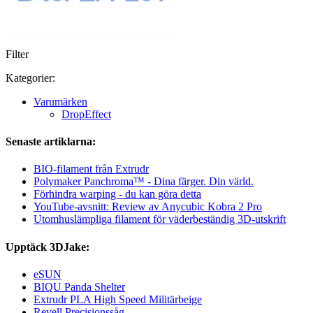
Filter
Kategorier:
Varumärken
DropEffect
Senaste artiklarna:
BIO-filament från Extrudr
Polymaker Panchroma™ - Dina färger. Din värld.
Förhindra warping - du kan göra detta
YouTube-avsnitt: Review av Anycubic Kobra 2 Pro
Utomhuslämpliga filament för väderbeständig 3D-utskrift
Upptäck 3DJake:
eSUN
BIQU Panda Shelter
Extrudr PLA High Speed Militärbeige
Revell Precisionssåg