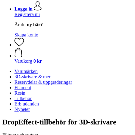
Logga in
Registrera nu
Är du
ny här?
Skapa konto
Varukorg
0 kr
Varumärken
3D-skrivare & mer
Reservdelar & uppgraderingar
Filament
Resin
Tillbehör
Erbjudanden
Nyheter
DropEffect-tillbehör för 3D-skrivare
Filtrera och sortera