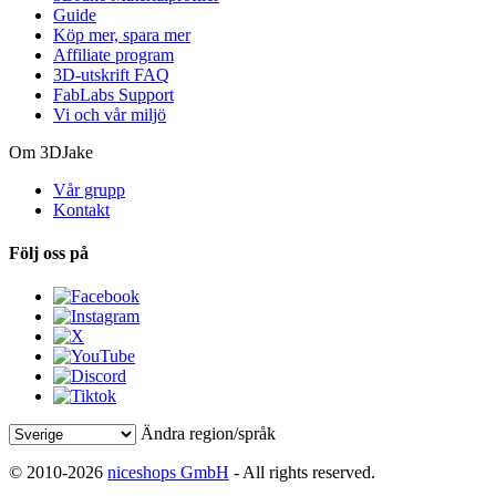
Guide
Köp mer, spara mer
Affiliate program
3D-utskrift FAQ
FabLabs Support
Vi och vår miljö
Om 3DJake
Vår grupp
Kontakt
Följ oss på
Ändra region/språk
© 2010-2026
niceshops GmbH
- All rights reserved.