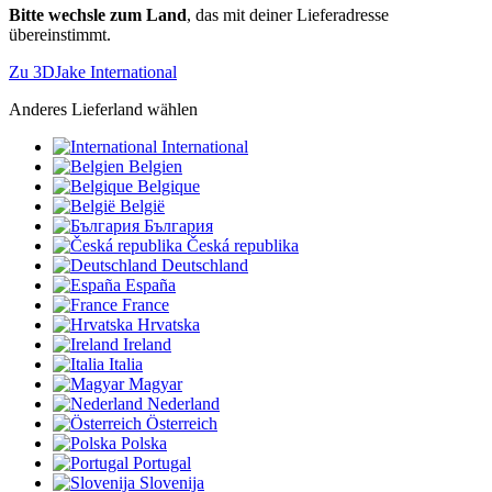
Bitte wechsle zum Land
, das mit deiner Lieferadresse
übereinstimmt.
Zu 3DJake International
Anderes Lieferland wählen
International
Belgien
Belgique
België
България
Česká republika
Deutschland
España
France
Hrvatska
Ireland
Italia
Magyar
Nederland
Österreich
Polska
Portugal
Slovenija