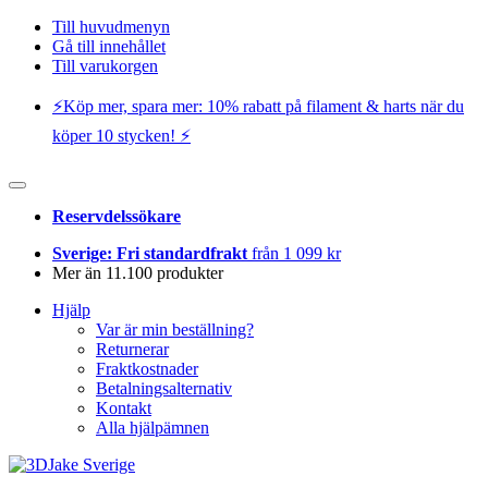
Till huvudmenyn
Gå till innehållet
Till varukorgen
⚡️Köp mer, spara mer: 10% rabatt på filament & harts när du
köper 10 stycken! ⚡️
Reservdelssökare
Sverige: Fri standardfrakt
från 1 099 kr
Mer än 11.100 produkter
Hjälp
Var är min beställning?
Returnerar
Fraktkostnader
Betalningsalternativ
Kontakt
Alla hjälpämnen