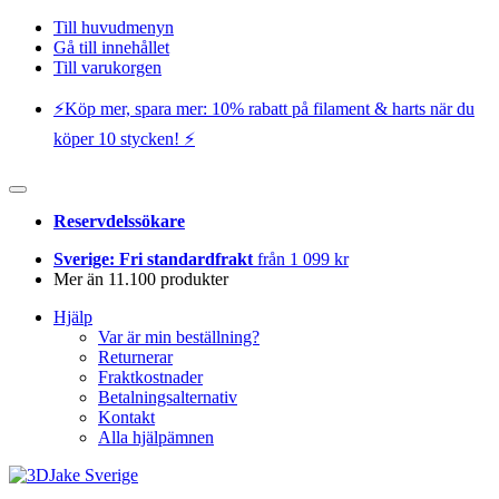
Till huvudmenyn
Gå till innehållet
Till varukorgen
⚡️Köp mer, spara mer: 10% rabatt på filament & harts när du
köper 10 stycken! ⚡️
Reservdelssökare
Sverige: Fri standardfrakt
från 1 099 kr
Mer än 11.100 produkter
Hjälp
Var är min beställning?
Returnerar
Fraktkostnader
Betalningsalternativ
Kontakt
Alla hjälpämnen