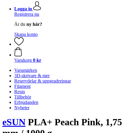
Logga in
Registrera nu
Är du
ny här?
Skapa konto
Varukorg
0 kr
Varumärken
3D-skrivare & mer
Reservdelar & uppgraderingar
Filament
Resin
Tillbehör
Erbjudanden
Nyheter
eSUN
PLA+ Peach Pink, 1,75