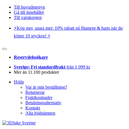
Till huvudmenyn
Gå till innehållet
Till varukorgen
⚡️Köp mer, spara mer: 10% rabatt på filament & harts när du
köper 10 stycken! ⚡️
Reservdelssökare
Sverige: Fri standardfrakt
från 1 099 kr
Mer än 11.100 produkter
Hjälp
Var är min beställning?
Returnerar
Fraktkostnader
Betalningsalternativ
Kontakt
Alla hjälpämnen