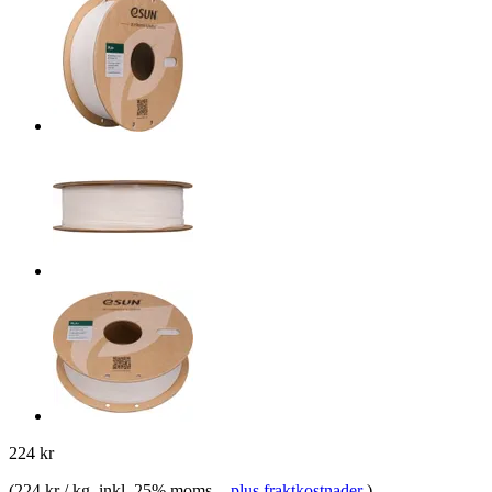
224 kr
(
224 kr / kg
, inkl. 25% moms.
-
plus fraktkostnader
)