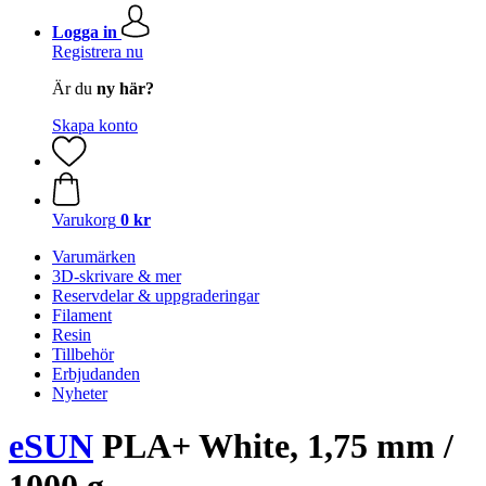
Logga in
Registrera nu
Är du
ny här?
Skapa konto
Varukorg
0 kr
Varumärken
3D-skrivare & mer
Reservdelar & uppgraderingar
Filament
Resin
Tillbehör
Erbjudanden
Nyheter
eSUN
PLA+ White, 1,75 mm /