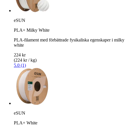
eSUN
PLA+ Milky White
PLA-filament med förbättrade fysikaliska egenskaper i milky
white
224 kr
(224 kr / kg)
5.0 (1)
eSUN
PLA+ White