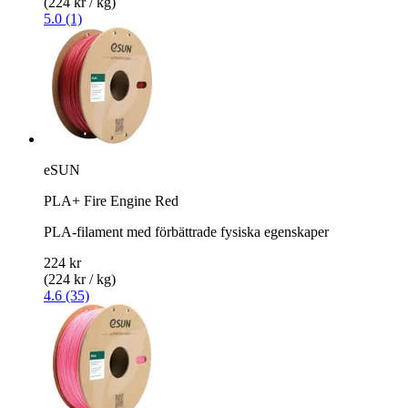
(224 kr / kg)
5.0 (1)
eSUN
PLA+ Fire Engine Red
PLA-filament med förbättrade fysiska egenskaper
224 kr
(224 kr / kg)
4.6 (35)