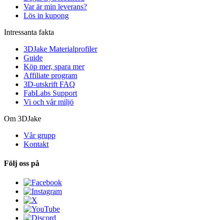
Var är min leverans?
Lös in kupong
Intressanta fakta
3DJake Materialprofiler
Guide
Köp mer, spara mer
Affiliate program
3D-utskrift FAQ
FabLabs Support
Vi och vår miljö
Om 3DJake
Vår grupp
Kontakt
Följ oss på