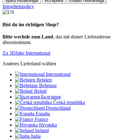
Spara inställningar
Acceptera
Endast nödvändiga
Integritetspolicy
Bist du im richtigen Shop?
Bitte wechsle zum Land
, das mit deiner Lieferadresse
übereinstimmt.
Zu 3DJake International
Anderes Lieferland wählen
International
Belgien
Belgique
België
България
Česká republika
Deutschland
España
France
Hrvatska
Ireland
Italia