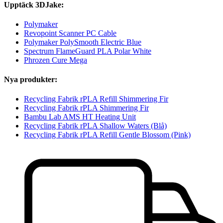
Upptäck 3DJake:
Polymaker
Revopoint Scanner PC Cable
Polymaker PolySmooth Electric Blue
Spectrum FlameGuard PLA Polar White
Phrozen Cure Mega
Nya produkter:
Recycling Fabrik rPLA Refill Shimmering Fir
Recycling Fabrik rPLA Shimmering Fir
Bambu Lab AMS HT Heating Unit
Recycling Fabrik rPLA Shallow Waters (Blå)
Recycling Fabrik rPLA Refill Gentle Blossom (Pink)