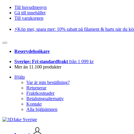
Till huvudmenyn
Gå till innehållet
Till varukorgen
⚡️Köp mer, spara mer: 10% rabatt på filament & harts när du kö
Reservdelssökare
Sverige: Fri standardfrakt
från 1 099 kr
Mer än 11.100 produkter
Hjälp
Var är min beställning?
Returnerar
Fraktkostnader
Betalningsalternativ
Kontakt
Alla hjälpämnen