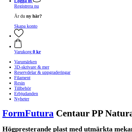
Logga in
Registrera nu
Är du
ny här?
Skapa konto
Varukorg
0 kr
Varumärken
3D-skrivare & mer
Reservdelar & uppgraderingar
Filament
Resin
Tillbehör
Erbjudanden
Nyheter
FormFutura
Centaur PP Natura
Högpresterande plast med utmärkta meka