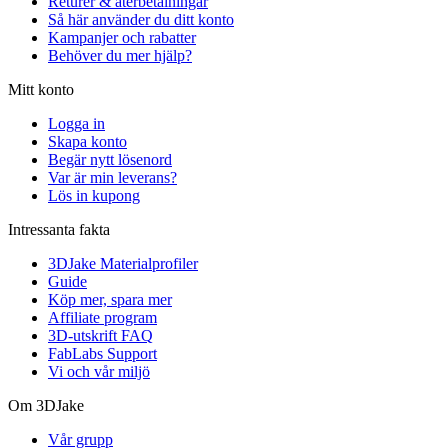
Returer & återbetalningar
Så här använder du ditt konto
Kampanjer och rabatter
Behöver du mer hjälp?
Mitt konto
Logga in
Skapa konto
Begär nytt lösenord
Var är min leverans?
Lös in kupong
Intressanta fakta
3DJake Materialprofiler
Guide
Köp mer, spara mer
Affiliate program
3D-utskrift FAQ
FabLabs Support
Vi och vår miljö
Om 3DJake
Vår grupp