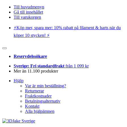
Till huvudmenyn
Gå till innehållet
Till varukorgen
⚡️Köp mer, spara mer: 10% rabatt på filament & harts när du
köper 10 stycken! ⚡️
Reservdelssökare
Sverige: Fri standardfrakt
från 1 099 kr
Mer än 11.100 produkter
Hjälp
Var är min beställning?
Returnerar
Fraktkostnader
Betalningsalternativ
Kontakt
Alla hjälpämnen