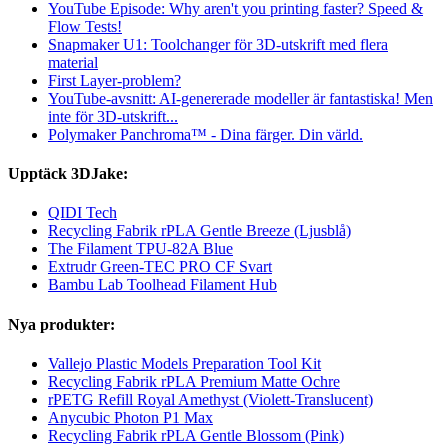
YouTube Episode: Why aren't you printing faster? Speed &
Flow Tests!
Snapmaker U1: Toolchanger för 3D-utskrift med flera
material
First Layer-problem?
YouTube-avsnitt: AI-genererade modeller är fantastiska! Men
inte för 3D-utskrift...
Polymaker Panchroma™ - Dina färger. Din värld.
Upptäck 3DJake:
QIDI Tech
Recycling Fabrik rPLA Gentle Breeze (Ljusblå)
The Filament TPU-82A Blue
Extrudr Green-TEC PRO CF Svart
Bambu Lab Toolhead Filament Hub
Nya produkter:
Vallejo Plastic Models Preparation Tool Kit
Recycling Fabrik rPLA Premium Matte Ochre
rPETG Refill Royal Amethyst (Violett-Translucent)
Anycubic Photon P1 Max
Recycling Fabrik rPLA Gentle Blossom (Pink)