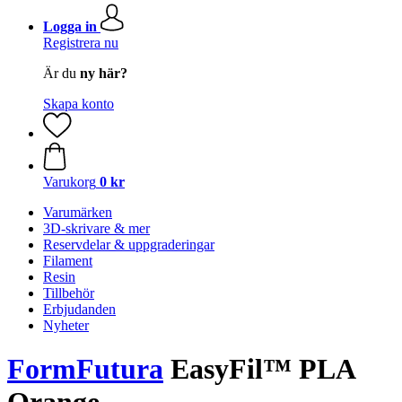
Logga in
Registrera nu
Är du
ny här?
Skapa konto
Varukorg
0 kr
Varumärken
3D-skrivare & mer
Reservdelar & uppgraderingar
Filament
Resin
Tillbehör
Erbjudanden
Nyheter
FormFutura
EasyFil™ PLA