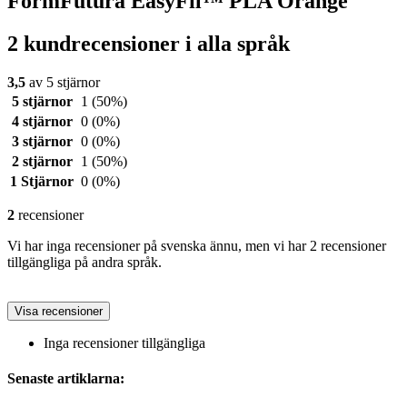
FormFutura EasyFil™ PLA Orange
2 kundrecensioner i alla språk
3,5
av 5 stjärnor
5 stjärnor
1
(50%)
4 stjärnor
0
(0%)
3 stjärnor
0
(0%)
2 stjärnor
1
(50%)
1 Stjärnor
0
(0%)
2
recensioner
Vi har inga recensioner på svenska ännu, men vi har 2 recensioner
tillgängliga på andra språk.
Visa recensioner
Inga recensioner tillgängliga
Senaste artiklarna: