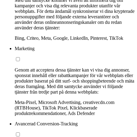
Med ditt samtycke kommer vi även att informera dig om
kampanjer och visa dig relevanta produkter utanför vår
webbplats. För detta ändamål synkroniserar vi dina krypterade
personuppgifter med följande externa leverantörer och
använder deras onlineannonseringskanaler om du redan
använder deras tjänster:
Bing, Criteo, Meta, Google, LinkedIn, Pinterest, TikTok
Marketing
Genom att acceptera dessa tjänster kan vi visa dig annonser,
sponsrat innehåll eller rabattkampanjer för vår webbplats eller
produkter baserat på ditt surf- och shoppingbeteende och mäta
deras framgång. Med ditt samtycke använder vi följande
tjänster från tredje part på denna webbplats:
Meta-Pixel, Microsoft Advertising, creativecdn.com
(RTBHouse), TikTok Pixel, Klickbaserade
produktrekommendationer, Ads Defender
Avancerad Conversion-Tracking