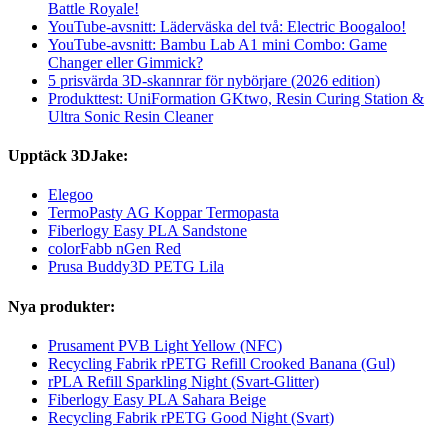
Battle Royale!
YouTube-avsnitt: Läderväska del två: Electric Boogaloo!
YouTube-avsnitt: Bambu Lab A1 mini Combo: Game
Changer eller Gimmick?
5 prisvärda 3D-skannrar för nybörjare (2026 edition)
Produkttest: UniFormation GKtwo, Resin Curing Station &
Ultra Sonic Resin Cleaner
Upptäck 3DJake:
Elegoo
TermoPasty AG Koppar Termopasta
Fiberlogy Easy PLA Sandstone
colorFabb nGen Red
Prusa Buddy3D PETG Lila
Nya produkter:
Prusament PVB Light Yellow (NFC)
Recycling Fabrik rPETG Refill Crooked Banana (Gul)
rPLA Refill Sparkling Night (Svart-Glitter)
Fiberlogy Easy PLA Sahara Beige
Recycling Fabrik rPETG Good Night (Svart)