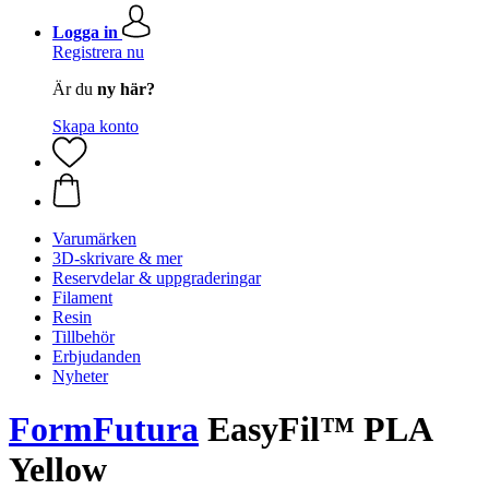
Logga in
Registrera nu
Är du
ny här?
Skapa konto
Varumärken
3D-skrivare & mer
Reservdelar & uppgraderingar
Filament
Resin
Tillbehör
Erbjudanden
Nyheter
FormFutura
EasyFil™ PLA
Yellow