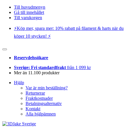
Till huvudmenyn
Gå till innehållet
Till varukorgen
⚡️Köp mer, spara mer: 10% rabatt på filament & harts när du
köper 10 stycken! ⚡️
Reservdelssökare
Sverige: Fri standardfrakt
från 1 099 kr
Mer än 11.100 produkter
Hjälp
Var är min beställning?
Returnerar
Fraktkostnader
Betalningsalternativ
Kontakt
Alla hjälpämnen