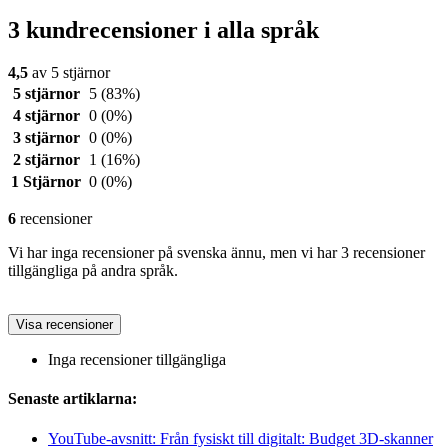
3 kundrecensioner i alla språk
4,5
av 5 stjärnor
5 stjärnor
5
(83%)
4 stjärnor
0
(0%)
3 stjärnor
0
(0%)
2 stjärnor
1
(16%)
1 Stjärnor
0
(0%)
6
recensioner
Vi har inga recensioner på svenska ännu, men vi har 3 recensioner
tillgängliga på andra språk.
Visa recensioner
Inga recensioner tillgängliga
Senaste artiklarna:
YouTube-avsnitt: Från fysiskt till digitalt: Budget 3D-skanner