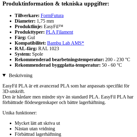
Produktinformation & tekniska uppgifter:
Tillverkare:
FormFutura
Diameter:
1,75 mm
Produktlinje:
EasyFil™
Produkttyper:
PLA Filament
Färg:
Gul
Kompatibilitet:
Bambu Lab AMS*
RAL-färg:
RAL 1023
System:
Spole
Rekommenderad bearbetningstemperatur:
200 - 230 °C
Rekommenderad byggplatta-temperatur:
50 - 60 °C
Beskrivning
EasyFil PLA är ett avancerad PLA som har anpassats specifikt för
3D-utskrift.
Den är hårdare men mindre styv än standard PLA. EasyFil PLA har
förbättrade flödesegenskaper och bättre lagerhäftning.
Unika funktioner:
Mycket lätt att skriva ut
Nästan utan vridning
Förbättrad lagerhäftning