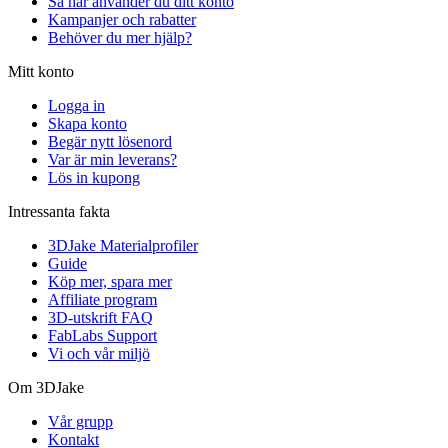
Så här använder du ditt konto
Kampanjer och rabatter
Behöver du mer hjälp?
Mitt konto
Logga in
Skapa konto
Begär nytt lösenord
Var är min leverans?
Lös in kupong
Intressanta fakta
3DJake Materialprofiler
Guide
Köp mer, spara mer
Affiliate program
3D-utskrift FAQ
FabLabs Support
Vi och vår miljö
Om 3DJake
Vår grupp
Kontakt