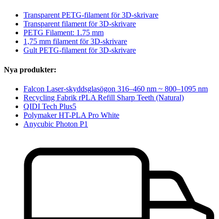
Transparent PETG-filament för 3D-skrivare
Transparent filament för 3D-skrivare
PETG Filament: 1.75 mm
1,75 mm filament för 3D-skrivare
Gult PETG-filament för 3D-skrivare
Nya produkter:
Falcon Laser-skyddsglasögon 316–460 nm ~ 800–1095 nm
Recycling Fabrik rPLA Refill Sharp Teeth (Natural)
QIDI Tech Plus5
Polymaker HT-PLA Pro White
Anycubic Photon P1