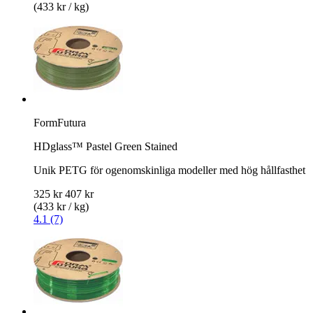
(433 kr / kg)
FormFutura
HDglass™ Pastel Green Stained
Unik PETG för ogenomskinliga modeller med hög hållfasthet
325 kr
407 kr
(433 kr / kg)
4.1 (7)