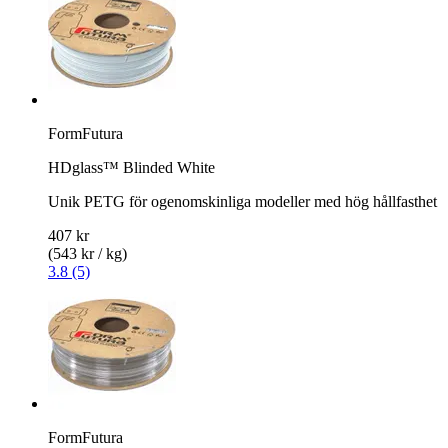
FormFutura
HDglass™ Blinded White
Unik PETG för ogenomskinliga modeller med hög hållfasthet
407 kr
(543 kr / kg)
3.8 (5)
FormFutura