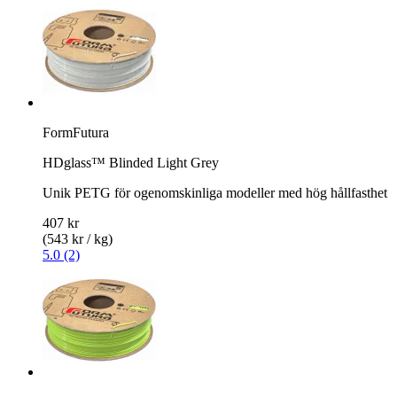
FormFutura
HDglass™ Blinded Light Grey
Unik PETG för ogenomskinliga modeller med hög hållfasthet
407 kr
(543 kr / kg)
5.0 (2)