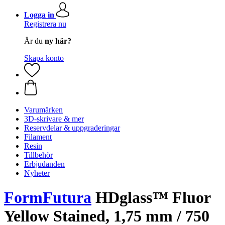
Logga in
Registrera nu
Är du
ny här?
Skapa konto
Varumärken
3D-skrivare & mer
Reservdelar & uppgraderingar
Filament
Resin
Tillbehör
Erbjudanden
Nyheter
FormFutura
HDglass™ Fluor
Yellow Stained, 1,75 mm / 750