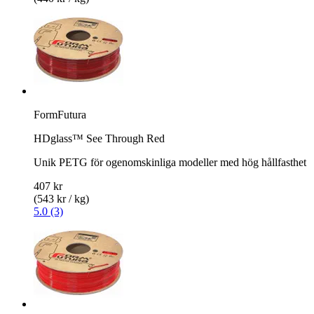
FormFutura
HDglass™ See Through Red
Unik PETG för ogenomskinliga modeller med hög hållfasthet
407 kr
(543 kr / kg)
5.0 (3)