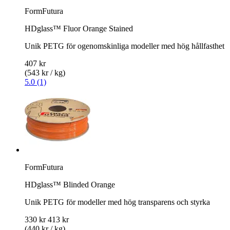
FormFutura
HDglass™ Fluor Orange Stained
Unik PETG för ogenomskinliga modeller med hög hållfasthet
407 kr
(543 kr / kg)
5.0 (1)
FormFutura
HDglass™ Blinded Orange
Unik PETG för modeller med hög transparens och styrka
330 kr
413 kr
(440 kr / kg)