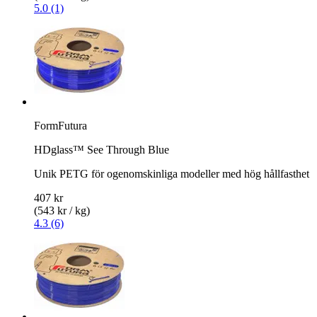
5.0 (1)
FormFutura
HDglass™ See Through Blue
Unik PETG för ogenomskinliga modeller med hög hållfasthet
407 kr
(543 kr / kg)
4.3 (6)