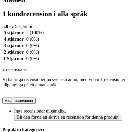
Stained
1 kundrecension i alla språk
5,0
av 5 stjärnor
5 stjärnor
2
(100%)
4 stjärnor
0
(0%)
3 stjärnor
0
(0%)
2 stjärnor
0
(0%)
1 Stjärnor
0
(0%)
2
recensioner
Vi har inga recensioner på svenska ännu, men vi har 1 recensioner
tillgängliga på ett annat språk.
Visa recensioner
Inga recensioner tillgängliga
Bli den första att skriva en recension för denna produkt.
Populära kategorier: