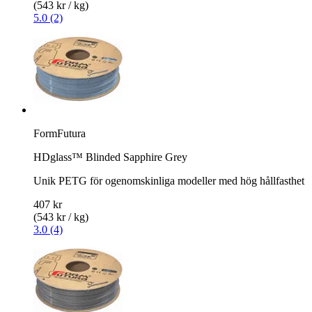
(543 kr / kg)
5.0 (2)
FormFutura
HDglass™ Blinded Sapphire Grey
Unik PETG för ogenomskinliga modeller med hög hållfasthet
407 kr
(543 kr / kg)
3.0 (4)