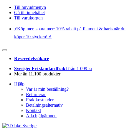
Till huvudmenyn
Gå till innehållet
Till varukorgen
⚡️Köp mer, spara mer: 10% rabatt på filament & harts när du
köper 10 stycken! ⚡️
Reservdelssökare
Sverige: Fri standardfrakt
från 1 099 kr
Mer än 11.100 produkter
Hjälp
Var är min beställning?
Returnerar
Fraktkostnader
Betalningsalternativ
Kontakt
Alla hjälpämnen