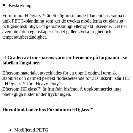
Beskrivning
Formfutura HDglass™ är ett högpresterande filament baserat på en
unik PETG-blandning som ger de tryckta modellerna ett glansigt
och genomskinligt, lätt genomskinligt eller opakt utseende. Det har
även utmärkta egenskaper när det gäller styrka, seghet och
temperaturbeständighet.
.
⇒ Graden av transparens varierar beroende på färgnamn - se
tabellen längst ner.
Eftersom materialet utvecklades för att uppnå optimal termisk
stabilitet och därmed perfekt flödesbeteende för 3D-utskrift, står HD
i HDglass™ för "Heavy Duty".
Eftersom HDglass™ är fritt från bisfenol A uppkommerdet inga
obehagliga lukter under tryckningen.
Huvudfunktioner hos Formfutura HDglass™
.
Modifierad PETG