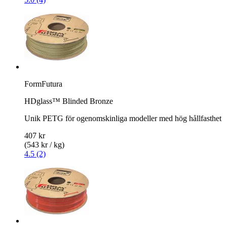
FormFutura
HDglass™ Blinded Bronze
Unik PETG för ogenomskinliga modeller med hög hållfasthet
407 kr
(543 kr / kg)
4.5 (2)