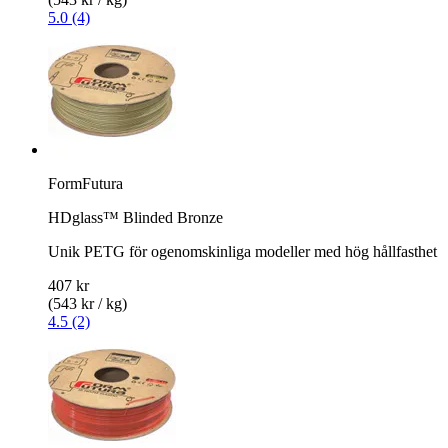
5.0 (4)
FormFutura
HDglass™ Blinded Bronze
Unik PETG för ogenomskinliga modeller med hög hållfasthet
407 kr
(543 kr / kg)
4.5 (2)