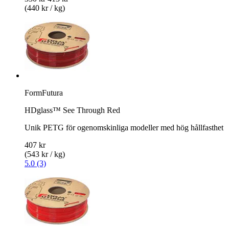
(440 kr / kg)
FormFutura
HDglass™ See Through Red
Unik PETG för ogenomskinliga modeller med hög hållfasthet
407 kr
(543 kr / kg)
5.0 (3)