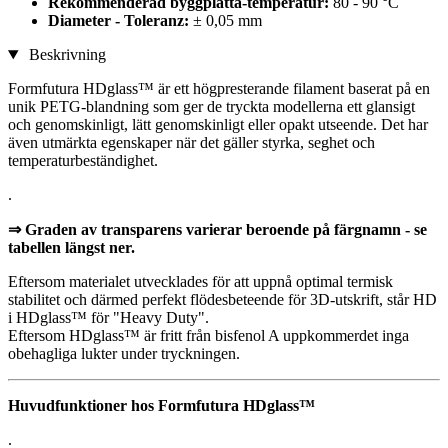
Rekommenderad byggplatta-temperatur:
80 - 90 °C
Diameter - Toleranz:
± 0,05 mm
Beskrivning
Formfutura HDglass™ är ett högpresterande filament baserat på en
unik PETG-blandning som ger de tryckta modellerna ett glansigt
och genomskinligt, lätt genomskinligt eller opakt utseende. Det har
även utmärkta egenskaper när det gäller styrka, seghet och
temperaturbeständighet.
.
⇒ Graden av transparens varierar beroende på färgnamn - se
tabellen längst ner.
Eftersom materialet utvecklades för att uppnå optimal termisk
stabilitet och därmed perfekt flödesbeteende för 3D-utskrift, står HD
i HDglass™ för "Heavy Duty".
Eftersom HDglass™ är fritt från bisfenol A uppkommerdet inga
obehagliga lukter under tryckningen.
Huvudfunktioner hos Formfutura HDglass™
.