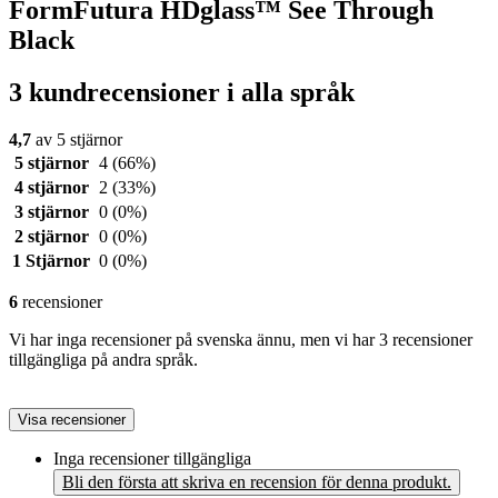
FormFutura HDglass™ See Through
Black
3 kundrecensioner i alla språk
4,7
av 5 stjärnor
5 stjärnor
4
(66%)
4 stjärnor
2
(33%)
3 stjärnor
0
(0%)
2 stjärnor
0
(0%)
1 Stjärnor
0
(0%)
6
recensioner
Vi har inga recensioner på svenska ännu, men vi har 3 recensioner
tillgängliga på andra språk.
Visa recensioner
Inga recensioner tillgängliga
Bli den första att skriva en recension för denna produkt.