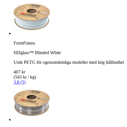
FormFutura
HDglass™ Blinded White
Unik PETG för ogenomskinliga modeller med hög hållfasthet
407 kr
(543 kr / kg)
3.8 (5)