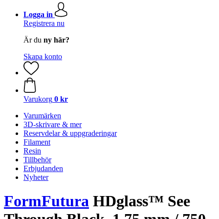
Logga in
Registrera nu
Är du
ny här?
Skapa konto
Varukorg
0 kr
Varumärken
3D-skrivare & mer
Reservdelar & uppgraderingar
Filament
Resin
Tillbehör
Erbjudanden
Nyheter
FormFutura
HDglass™ See