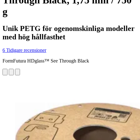
Through Black, 1,75 mm / 750
g
Unik PETG för ogenomskinliga modeller
med hög hållfasthet
6 Tidigare recensioner
FormFutura HDglass™ See Through Black