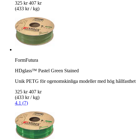
325 kr
407 kr
(433 kr / kg)
FormFutura
HDglass™ Pastel Green Stained
Unik PETG för ogenomskinliga modeller med hög hållfasthet
325 kr
407 kr
(433 kr / kg)
4.1 (7)