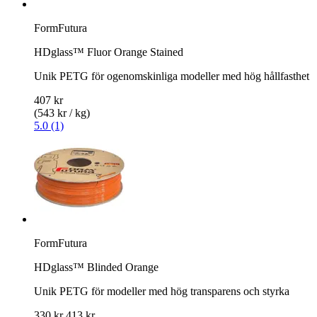
FormFutura
HDglass™ Fluor Orange Stained
Unik PETG för ogenomskinliga modeller med hög hållfasthet
407 kr
(543 kr / kg)
5.0 (1)
FormFutura
HDglass™ Blinded Orange
Unik PETG för modeller med hög transparens och styrka
330 kr
413 kr