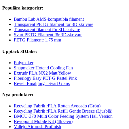
Populära kategorier:
Bambu Lab AMS-kompatibla filament
Transparent PETG-filament för 3D-skrivare
Transparent filament för 3D-skrivare
Svart PETG Filament för 3D-skrivare
PETG Filament: 1.75 mm
Upptäck 3DJake:
Polymaker
Snapmaker Hotend Cooling Fan
Extrudr PLA NX2 Matt Yellow
Fiberlogy Easy PET-G Pastel Pink
Revell Emaljfärg - Svart Glans
Nya produkter:
Recycling Fabrik rPLA Rotten Avocado (Grön)
Recycling Fabrik rPLA Refill Gentle Breeze (Ljusblå)
BMCU-370 Multi Color Feeding System Hall Version
Revopoint Mobile Kit (4th Gen)
Vallejo Airbrush Profinish