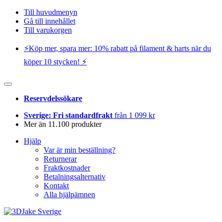
Till huvudmenyn
Gå till innehållet
Till varukorgen
⚡️Köp mer, spara mer: 10% rabatt på filament & harts när du
köper 10 stycken! ⚡️
Reservdelssökare
Sverige: Fri standardfrakt
från 1 099 kr
Mer än 11.100 produkter
Hjälp
Var är min beställning?
Returnerar
Fraktkostnader
Betalningsalternativ
Kontakt
Alla hjälpämnen