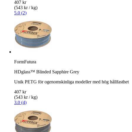
407 kr
(543 kr / kg)
5.0 (2)
FormFutura
HDglass™ Blinded Sapphire Grey
Unik PETG för ogenomskinliga modeller med hög hållfasthet
407 kr
(543 kr / kg)
3.0 (4)