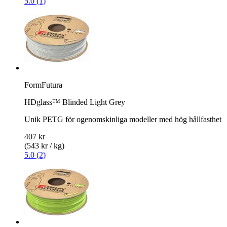
5.0 (1)
FormFutura
HDglass™ Blinded Light Grey
Unik PETG för ogenomskinliga modeller med hög hållfasthet
407 kr
(543 kr / kg)
5.0 (2)