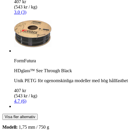
407 kr
(543 kr / kg)
3.0 (3)
FormFutura
HDglass™ See Through Black
Unik PETG för ogenomskinliga modeller med hög hållfasthet
407 kr
(543 kr / kg)
4.7 (6)
Visa fler alternativ
Modell:
1,75 mm / 750 g