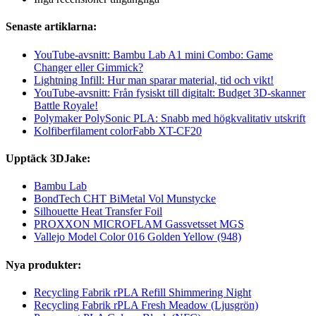
Senaste artiklarna:
YouTube-avsnitt: Bambu Lab A1 mini Combo: Game
Changer eller Gimmick?
Lightning Infill: Hur man sparar material, tid och vikt!
YouTube-avsnitt: Från fysiskt till digitalt: Budget 3D-skanner
Battle Royale!
Polymaker PolySonic PLA: Snabb med högkvalitativ utskrift
Kolfiberfilament colorFabb XT-CF20
Upptäck 3DJake:
Bambu Lab
BondTech CHT BiMetal Vol Munstycke
Silhouette Heat Transfer Foil
PROXXON MICROFLAM Gassvetsset MGS
Vallejo Model Color 016 Golden Yellow (948)
Nya produkter:
Recycling Fabrik rPLA Refill Shimmering Night
Recycling Fabrik rPLA Fresh Meadow (Ljusgrön)