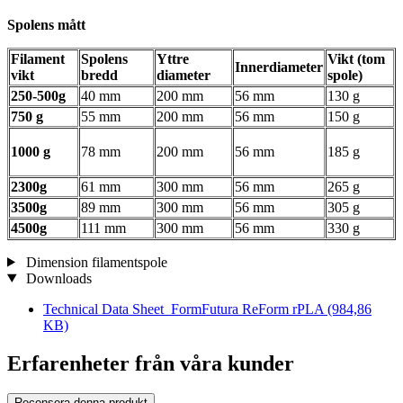
Spolens mått
Filament
Spolens
Yttre
Vikt (tom
Innerdiameter
vikt
bredd
diameter
spole)
250-500g
40 mm
200 mm
56 mm
130 g
750 g
55 mm
200 mm
56 mm
150 g
1000 g
78 mm
200 mm
56 mm
185 g
2300g
61 mm
300 mm
56 mm
265 g
3500g
89 mm
300 mm
56 mm
305 g
4500g
111 mm
300 mm
56 mm
330 g
Dimension filamentspole
Downloads
Technical Data Sheet_FormFutura ReForm rPLA
(984,86
KB)
Erfarenheter från våra kunder
Recensera denna produkt