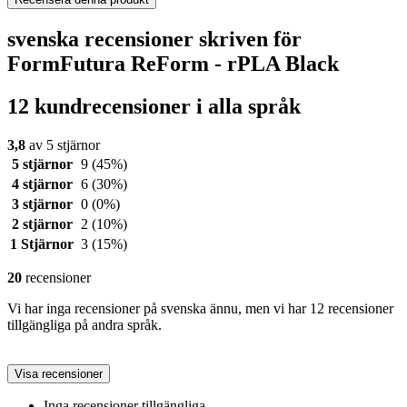
svenska recensioner skriven för
FormFutura ReForm - rPLA Black
12 kundrecensioner i alla språk
3,8
av 5 stjärnor
5 stjärnor
9
(45%)
4 stjärnor
6
(30%)
3 stjärnor
0
(0%)
2 stjärnor
2
(10%)
1 Stjärnor
3
(15%)
20
recensioner
Vi har inga recensioner på svenska ännu, men vi har 12 recensioner
tillgängliga på andra språk.
Visa recensioner
Inga recensioner tillgängliga