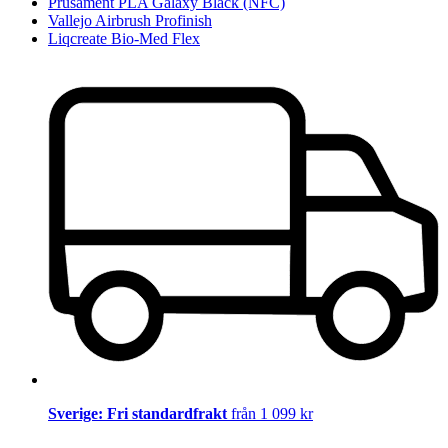
Prusament PLA Galaxy Black (NFC)
Vallejo Airbrush Profinish
Liqcreate Bio-Med Flex
Sverige: Fri standardfrakt
från 1 099 kr