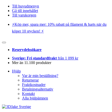
Till huvudmenyn
Gå till innehållet
Till varukorgen
⚡️Köp mer, spara mer: 10% rabatt på filament & harts när du
köper 10 stycken! ⚡️
Reservdelssökare
Sverige: Fri standardfrakt
från 1 099 kr
Mer än 11.100 produkter
Hjälp
Var är min beställning?
Returnerar
Fraktkostnader
Betalningsalternativ
Kontakt
Alla hjälpämnen