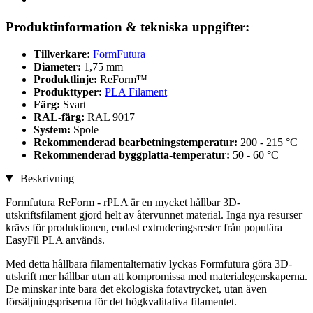
Produktinformation & tekniska uppgifter:
Tillverkare:
FormFutura
Diameter:
1,75 mm
Produktlinje:
ReForm™
Produkttyper:
PLA Filament
Färg:
Svart
RAL-färg:
RAL 9017
System:
Spole
Rekommenderad bearbetningstemperatur:
200 - 215 °C
Rekommenderad byggplatta-temperatur:
50 - 60 °C
Beskrivning
Formfutura ReForm - rPLA är en mycket hållbar 3D-
utskriftsfilament gjord helt av återvunnet material. Inga nya resurser
krävs för produktionen, endast extruderingsrester från populära
EasyFil PLA används.
Med detta hållbara filamentalternativ lyckas Formfutura göra 3D-
utskrift mer hållbar utan att kompromissa med materialegenskaperna.
De minskar inte bara det ekologiska fotavtrycket, utan även
försäljningspriserna för det högkvalitativa filamentet.