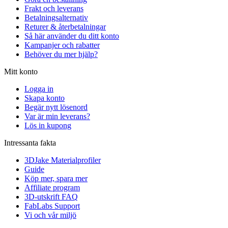
Frakt och leverans
Betalningsalternativ
Returer & återbetalningar
Så här använder du ditt konto
Kampanjer och rabatter
Behöver du mer hjälp?
Mitt konto
Logga in
Skapa konto
Begär nytt lösenord
Var är min leverans?
Lös in kupong
Intressanta fakta
3DJake Materialprofiler
Guide
Köp mer, spara mer
Affiliate program
3D-utskrift FAQ
FabLabs Support
Vi och vår miljö