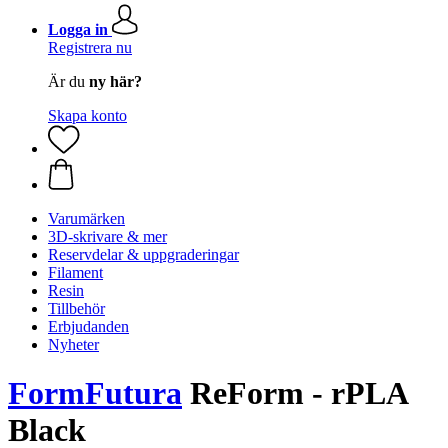
Logga in
Registrera nu
Är du
ny här?
Skapa konto
Varumärken
3D-skrivare & mer
Reservdelar & uppgraderingar
Filament
Resin
Tillbehör
Erbjudanden
Nyheter
FormFutura
ReForm - rPLA
Black