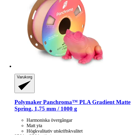
Varukorg
Polymaker
Panchroma™ PLA Gradient Matte
Spring, 1,75 mm / 1000 g
Harmoniska övergångar
Matt yta
Högkvalitativ utskriftskvalitet