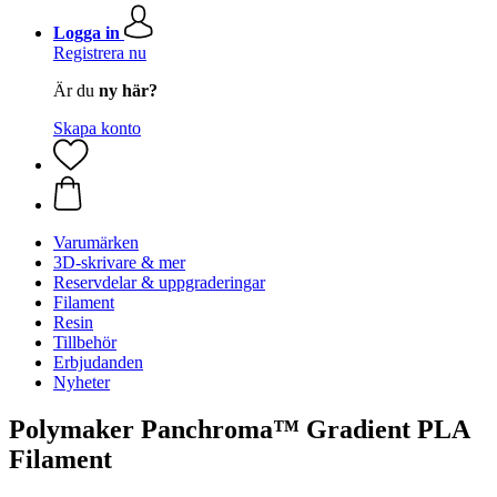
Logga in
Registrera nu
Är du
ny här?
Skapa konto
Varumärken
3D-skrivare & mer
Reservdelar & uppgraderingar
Filament
Resin
Tillbehör
Erbjudanden
Nyheter
Polymaker Panchroma™ Gradient PLA
Filament