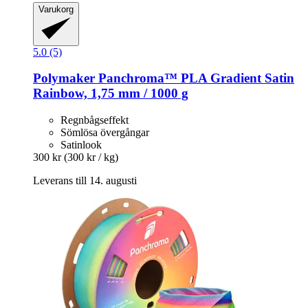
Varukorg
5.0 (5)
Polymaker
Panchroma™ PLA Gradient Satin
Rainbow, 1,75 mm / 1000 g
Regnbågseffekt
Sömlösa övergångar
Satinlook
300 kr
(300 kr / kg)
Leverans till 14. augusti