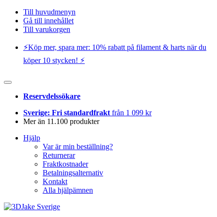
Till huvudmenyn
Gå till innehållet
Till varukorgen
⚡️Köp mer, spara mer: 10% rabatt på filament & harts när du
köper 10 stycken! ⚡️
Reservdelssökare
Sverige: Fri standardfrakt
från 1 099 kr
Mer än 11.100 produkter
Hjälp
Var är min beställning?
Returnerar
Fraktkostnader
Betalningsalternativ
Kontakt
Alla hjälpämnen