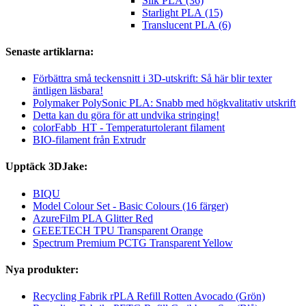
Silk PLA (36)
Starlight PLA (15)
Translucent PLA (6)
Senaste artiklarna:
Förbättra små teckensnitt i 3D-utskrift: Så här blir texter
äntligen läsbara!
Polymaker PolySonic PLA: Snabb med högkvalitativ utskrift
Detta kan du göra för att undvika stringing!
colorFabb_HT - Temperaturtolerant filament
BIO-filament från Extrudr
Upptäck 3DJake:
BIQU
Model Colour Set - Basic Colours (16 färger)
AzureFilm PLA Glitter Red
GEEETECH TPU Transparent Orange
Spectrum Premium PCTG Transparent Yellow
Nya produkter:
Recycling Fabrik rPLA Refill Rotten Avocado (Grön)