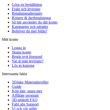
Göra en beställning
Frakt och leverans
Betalningsalternativ
Returer & återbetalningar
Så här använder du ditt konto
Kampanjer och rabatter
Behöver du mer hjälp?
Mitt konto
Logga in
Skapa konto
Begär nytt lösenord
Var är min leverans?
Lös in kupong
Intressanta fakta
3DJake Materialprofiler
Guide
Köp mer, spara mer
Affiliate program
3D-utskrift FAQ
FabLabs Support
Vi och vår miljö