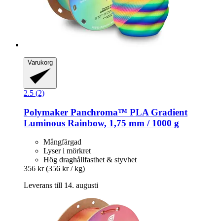
Varukorg
2.5 (2)
Polymaker
Panchroma™ PLA Gradient
Luminous Rainbow, 1,75 mm / 1000 g
Mångfärgad
Lyser i mörkret
Hög draghållfasthet & styvhet
356 kr
(356 kr / kg)
Leverans till 14. augusti