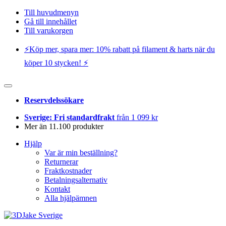
Till huvudmenyn
Gå till innehållet
Till varukorgen
⚡️Köp mer, spara mer: 10% rabatt på filament & harts när du
köper 10 stycken! ⚡️
Reservdelssökare
Sverige: Fri standardfrakt
från 1 099 kr
Mer än 11.100 produkter
Hjälp
Var är min beställning?
Returnerar
Fraktkostnader
Betalningsalternativ
Kontakt
Alla hjälpämnen