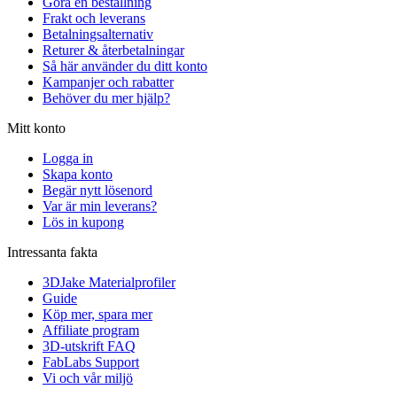
Göra en beställning
Frakt och leverans
Betalningsalternativ
Returer & återbetalningar
Så här använder du ditt konto
Kampanjer och rabatter
Behöver du mer hjälp?
Mitt konto
Logga in
Skapa konto
Begär nytt lösenord
Var är min leverans?
Lös in kupong
Intressanta fakta
3DJake Materialprofiler
Guide
Köp mer, spara mer
Affiliate program
3D-utskrift FAQ
FabLabs Support
Vi och vår miljö