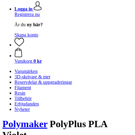
Logga in
Registrera nu
Är du
ny här?
Skapa konto
Varukorg
0 kr
Varumärken
3D-skrivare & mer
Reservdelar & uppgraderingar
Filament
Resin
Tillbehör
Erbjudanden
Nyheter
Polymaker
PolyPlus PLA