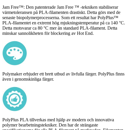
Jam Free™: Den patenterade Jam Free ™ -tekniken stabiliserar
värmetoleransen på PLA-filamenten drastiskt. Detta görs med de
senaste biopolymerprocesserna. Som ett resultat har PolyPlus™
PLA-filamentet en extremt hög mjukningstemperatur på ca 140 °C.
Detta motsvarar ca 80 °C mer än standard PLA-filament. Detta
minskar sannolikheten för blockering av Hot End.
Polymaker erbjuder ett brett utbud av livfulla färger. PolyPlus finns
även i genomskinliga färger.
PolyPlus PLA tillverkas med hjälp av modern och innovativa
polymer bearbetningstekniker. Den har de strängaste