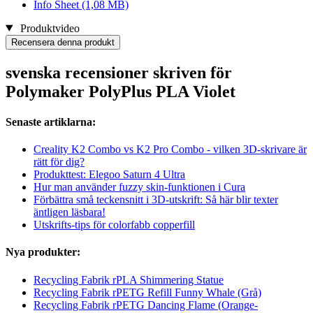
Info Sheet
(1,08 MB)
Produktvideo
Recensera denna produkt
svenska recensioner skriven för
Polymaker PolyPlus PLA Violet
Senaste artiklarna:
Creality K2 Combo vs K2 Pro Combo - vilken 3D-skrivare är
rätt för dig?
Produkttest: Elegoo Saturn 4 Ultra
Hur man använder fuzzy skin-funktionen i Cura
Förbättra små teckensnitt i 3D-utskrift: Så här blir texter
äntligen läsbara!
Utskrifts-tips för colorfabb copperfill
Nya produkter:
Recycling Fabrik rPLA Shimmering Statue
Recycling Fabrik rPETG Refill Funny Whale (Grå)
Recycling Fabrik rPETG Dancing Flame (Orange-