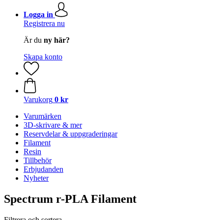
Logga in
Registrera nu
Är du
ny här?
Skapa konto
Varukorg
0 kr
Varumärken
3D-skrivare & mer
Reservdelar & uppgraderingar
Filament
Resin
Tillbehör
Erbjudanden
Nyheter
Spectrum r-PLA Filament
Filtrera och sortera