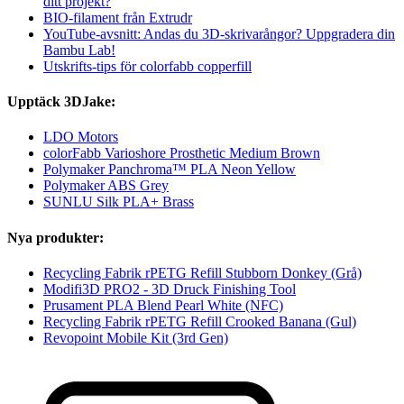
ditt projekt?
BIO-filament från Extrudr
YouTube-avsnitt: Andas du 3D-skrivarångor? Uppgradera din
Bambu Lab!
Utskrifts-tips för colorfabb copperfill
Upptäck 3DJake:
LDO Motors
colorFabb Varioshore Prosthetic Medium Brown
Polymaker Panchroma™ PLA Neon Yellow
Polymaker ABS Grey
SUNLU Silk PLA+ Brass
Nya produkter:
Recycling Fabrik rPETG Refill Stubborn Donkey (Grå)
Modifi3D PRO2 - 3D Druck Finishing Tool
Prusament PLA Blend Pearl White (NFC)
Recycling Fabrik rPETG Refill Crooked Banana (Gul)
Revopoint Mobile Kit (3rd Gen)