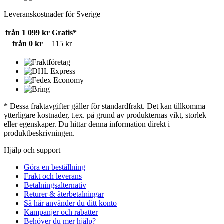
Leveranskostnader för Sverige
från 1 099 kr
Gratis*
från 0 kr
115 kr
* Dessa fraktavgifter gäller för standardfrakt. Det kan tillkomma
ytterligare kostnader, t.ex. på grund av produkternas vikt, storlek
eller egenskaper. Du hittar denna information direkt i
produktbeskrivningen.
Hjälp och support
Göra en beställning
Frakt och leverans
Betalningsalternativ
Returer & återbetalningar
Så här använder du ditt konto
Kampanjer och rabatter
Behöver du mer hjälp?