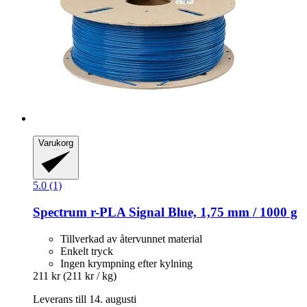
Varukorg
5.0 (1)
Spectrum
r-​PLA Signal Blue, 1,75 mm / 1000 g
Tillverkad av återvunnet material
Enkelt tryck
Ingen krympning efter kylning
211 kr
(211 kr / kg)
Leverans till 14. augusti