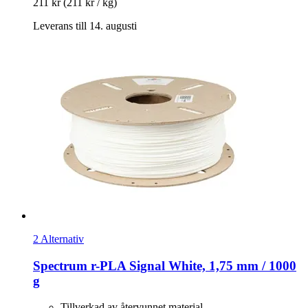
211 kr
(211 kr / kg)
Leverans till 14. augusti
2 Alternativ
Spectrum
r-​PLA Signal White, 1,75 mm / 1000
g
Tillverkad av återvunnet material