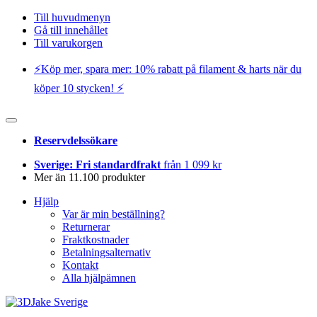
Till huvudmenyn
Gå till innehållet
Till varukorgen
⚡️Köp mer, spara mer: 10% rabatt på filament & harts när du
köper 10 stycken! ⚡️
Reservdelssökare
Sverige: Fri standardfrakt
från 1 099 kr
Mer än 11.100 produkter
Hjälp
Var är min beställning?
Returnerar
Fraktkostnader
Betalningsalternativ
Kontakt
Alla hjälpämnen