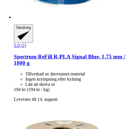
Varukorg
5.0 (2)
Spectrum
ReFill R-​PLA Signal Blue, 1,75 mm /
1000 g
Tillverkad av återvunnet material
Ingen krympning efter kylning
Lätt att skriva ut
194 kr
(194 kr / kg)
Leverans till 14. augusti