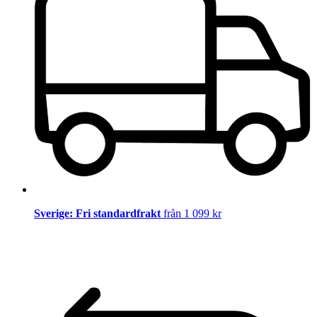
Sverige: Fri standardfrakt
från 1 099 kr