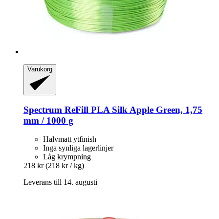
Varukorg
Spectrum
ReFill PLA Silk Apple Green, 1,75
mm / 1000 g
Halvmatt ytfinish
Inga synliga lagerlinjer
Låg krympning
218 kr
(218 kr / kg)
Leverans till 14. augusti