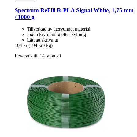
Spectrum
ReFill R-​PLA Signal White, 1,75 mm
/ 1000 g
Tillverkad av återvunnet material
Ingen krympning efter kylning
Lätt att skriva ut
194 kr
(194 kr / kg)
Leverans till 14. augusti