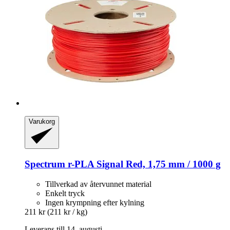
Varukorg
Spectrum
r-​PLA Signal Red, 1,75 mm / 1000 g
Tillverkad av återvunnet material
Enkelt tryck
Ingen krympning efter kylning
211 kr
(211 kr / kg)
Leverans till 14. augusti