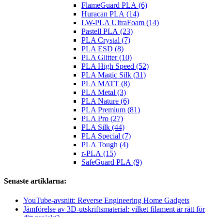
FlameGuard PLA (6)
Huracan PLA (14)
LW-PLA UltraFoam (14)
Pastell PLA (23)
PLA Crystal (7)
PLA ESD (8)
PLA Glitter (10)
PLA High Speed (52)
PLA Magic Silk (31)
PLA MATT (8)
PLA Metal (3)
PLA Nature (6)
PLA Premium (81)
PLA Pro (27)
PLA Silk (44)
PLA Special (7)
PLA Tough (4)
r-PLA (15)
SafeGuard PLA (9)
Senaste artiklarna:
YouTube-avsnitt: Reverse Engineering Home Gadgets
Jämförelse av 3D-utskriftsmaterial: vilket filament är rätt för