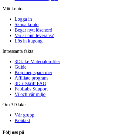
Mitt konto
Logga in
Skapa konto
Begär nytt lösenord
Var är min leverans?
Lös in kupong
Intressanta fakta
3DJake Materialprofiler
Guide
Köp mer, spara mer
Affiliate program
3D-utskrift FAQ
FabLabs Support
Vi och vår miljö
Om 3DJake
Vår grupp
Kontakt
Följ oss på