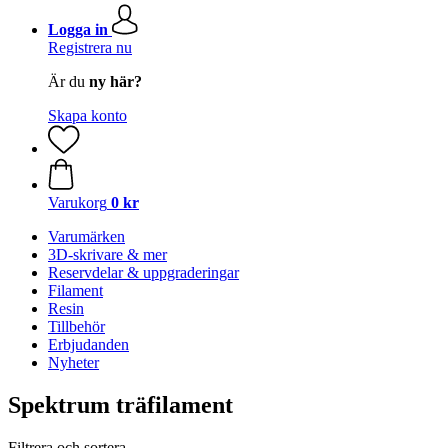
Logga in
Registrera nu
Är du
ny här?
Skapa konto
Varukorg
0 kr
Varumärken
3D-skrivare & mer
Reservdelar & uppgraderingar
Filament
Resin
Tillbehör
Erbjudanden
Nyheter
Spektrum träfilament
Filtrera och sortera