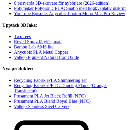
6 prisvärda 3D-skrivare för nybörjare (2026-edition)
Polymaker PolySonic PLA: Snabb med högkvalitativ utskrift
YouTube Episode: Anycubic Photon Mono M5s Pro Review
Upptäck 3DJake:
Twotrees
Revell Spray färglös, matt
Bambu Lab AMS lite
Anycubic PLA Metal Copper
Vallejo Pigment Natural Iron Oxide
Nya produkter:
Recycling Fabrik rPLA Shimmering Fir
Recycling Fabrik rPETG Dancing Flame (Orange-
Translucent)
Prusament PLA Jet Black Refill (NFC)
Prusament PLA Blend Royal Blue (NFC)
Vallejo Stainless Steel Carvers