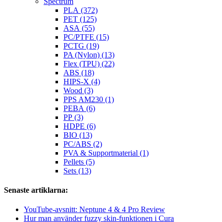
Spectrum
PLA (372)
PET (125)
ASA (55)
PC/PTFE (15)
PCTG (19)
PA (Nylon) (13)
Flex (TPU) (22)
ABS (18)
HIPS-X (4)
Wood (3)
PPS AM230 (1)
PEBA (6)
PP (3)
HDPE (6)
BIO (13)
PC/ABS (2)
PVA & Supportmaterial (1)
Pellets (5)
Sets (13)
Senaste artiklarna:
YouTube-avsnitt: Neptune 4 & 4 Pro Review
Hur man använder fuzzy skin-funktionen i Cura