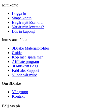
Mitt konto
Logga in
Skapa konto
Begär nytt lösenord
Var är min leverans?
Lös in kupong
Intressanta fakta
3DJake Materialprofiler
Guide
Köp mer, spara mer
Affiliate program
3D-utskrift FAQ
FabLabs Support
Vi och vår miljö
Om 3DJake
Vår grupp
Kontakt
Följ oss på