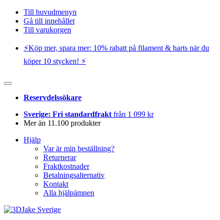
Till huvudmenyn
Gå till innehållet
Till varukorgen
⚡️Köp mer, spara mer: 10% rabatt på filament & harts när du
köper 10 stycken! ⚡️
Reservdelssökare
Sverige: Fri standardfrakt
från 1 099 kr
Mer än 11.100 produkter
Hjälp
Var är min beställning?
Returnerar
Fraktkostnader
Betalningsalternativ
Kontakt
Alla hjälpämnen