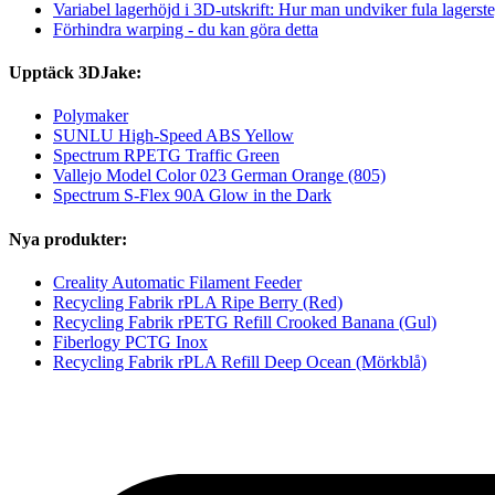
Variabel lagerhöjd i 3D-utskrift: Hur man undviker fula lagerst
Förhindra warping - du kan göra detta
Upptäck 3DJake:
Polymaker
SUNLU High-Speed ABS Yellow
Spectrum RPETG Traffic Green
Vallejo Model Color 023 German Orange (805)
Spectrum S-Flex 90A Glow in the Dark
Nya produkter:
Creality Automatic Filament Feeder
Recycling Fabrik rPLA Ripe Berry (Red)
Recycling Fabrik rPETG Refill Crooked Banana (Gul)
Fiberlogy PCTG Inox
Recycling Fabrik rPLA Refill Deep Ocean (Mörkblå)