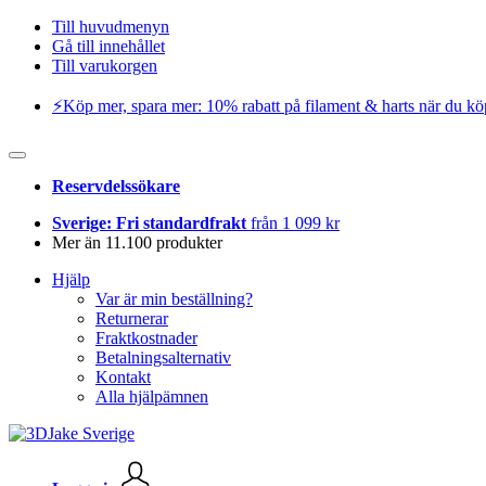
Till huvudmenyn
Gå till innehållet
Till varukorgen
⚡️Köp mer, spara mer: 10% rabatt på filament & harts när du kö
Reservdelssökare
Sverige: Fri standardfrakt
från 1 099 kr
Mer än 11.100 produkter
Hjälp
Var är min beställning?
Returnerar
Fraktkostnader
Betalningsalternativ
Kontakt
Alla hjälpämnen