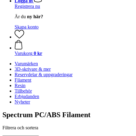
Logga in
Registrera nu
Är du
ny här?
Skapa konto
Varukorg
0 kr
Varumärken
3D-skrivare & mer
Reservdelar & uppgraderingar
Filament
Resin
Tillbehör
Erbjudanden
Nyheter
Spectrum PC/ABS Filament
Filtrera och sortera