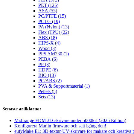
PET (125)
ASA (55)
PC/PTFE (15)
PCTG (19)
PA (Nylon) (13)
Flex (TPU) (22)
ABS (18)
HIPS-X (4)
Wood (3)
PPS AM230 (1)
PEBA (6)
PP (3)
HDPE (6)
BIO (13)
PC/ABS (2)
PVA & Supportmaterial (1)
Pellets (5)
Sets (13)
Senaste artiklarna:
Mid-range FDM 3D-skrivare under 5000kr! (2025 Edition)
Konfigurera Marlin firmware och sätt igång den!
eufyMake E1: 3D-textur-UV-skrivare för makare och kreativa 