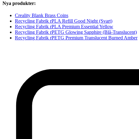
Nya produkter:
Creality Blank Brass Coins
Recycling Fabrik rPLA Refill Good Night (Svart)
Recycling Fabrik rPLA Premium Essential Yellow
Recycling Fabrik rPETG Glowing Sapphire (Blå-Translucent)
Recycling Fabrik rPETG Premium Translucent Burned Amber