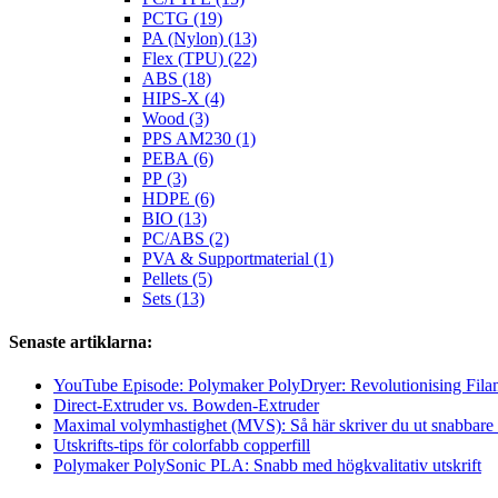
PCTG (19)
PA (Nylon) (13)
Flex (TPU) (22)
ABS (18)
HIPS-X (4)
Wood (3)
PPS AM230 (1)
PEBA (6)
PP (3)
HDPE (6)
BIO (13)
PC/ABS (2)
PVA & Supportmaterial (1)
Pellets (5)
Sets (13)
Senaste artiklarna:
YouTube Episode: Polymaker PolyDryer: Revolutionising Fila
Direct-Extruder vs. Bowden-Extruder
Maximal volymhastighet (MVS): Så här skriver du ut snabbare 
Utskrifts-tips för colorfabb copperfill
Polymaker PolySonic PLA: Snabb med högkvalitativ utskrift