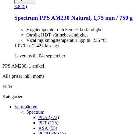
3.8 (5)
Spectrum
PPS AM230 Natural, 1,75 mm / 750 g
Hög temperatur och kemisk beständighet
Otrolig HDT värmebeständighet
Vicat mjukningstemperatur upp till 236 °C
1 070 kr
(1 427 kr / kg)
Leverans till 04. september
PPS AM230: 1 artikel
Alla priser inkl. moms.
Filter
Kategorier:
Varumärken
Spectrum
PLA (372)
PET (125)
ASA (55)
PC/PTFE (15)