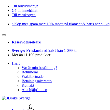
Till huvudmenyn
Gå till innehållet
Till varukorgen
⚡️Köp mer, spara mer: 10% rabatt på filament & harts när du kö
Reservdelssökare
Sverige: Fri standardfrakt
från 1 099 kr
Mer än 11.100 produkter
Hjälp
Var är min beställning?
Returnerar
Fraktkostnader
Betalningsalternativ
Kontakt
Alla hjälpämnen