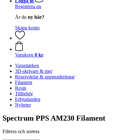
Logga in
Registrera nu
Är du
ny här?
Skapa konto
Varukorg
0 kr
Varumärken
3D-skrivare & mer
Reservdelar & uppgraderingar
Filament
Resin
Tillbehör
Erbjudanden
Nyheter
Spectrum PPS AM230 Filament
Filtrera och sortera