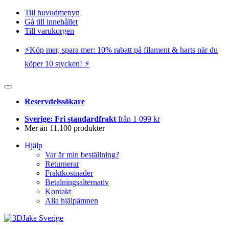
Till huvudmenyn
Gå till innehållet
Till varukorgen
⚡️Köp mer, spara mer: 10% rabatt på filament & harts när du
köper 10 stycken! ⚡️
Reservdelssökare
Sverige: Fri standardfrakt
från 1 099 kr
Mer än 11.100 produkter
Hjälp
Var är min beställning?
Returnerar
Fraktkostnader
Betalningsalternativ
Kontakt
Alla hjälpämnen