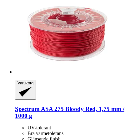
Varukorg
Spectrum
ASA 275 Bloody Red, 1,75 mm /
1000 g
UV-tolerant
Bra värmetolerans
Glänsande finish