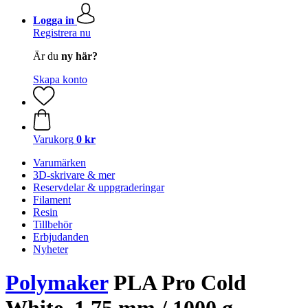
Logga in
Registrera nu
Är du
ny här?
Skapa konto
Varukorg
0 kr
Varumärken
3D-skrivare & mer
Reservdelar & uppgraderingar
Filament
Resin
Tillbehör
Erbjudanden
Nyheter
Polymaker
PLA Pro Cold