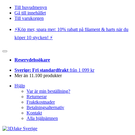
Till huvudmenyn
Gå till innehållet
Till varukorgen
⚡️Köp mer, spara mer: 10% rabatt på filament & harts när du
köper 10 stycken! ⚡️
Reservdelssökare
Sverige: Fri standardfrakt
från 1 099 kr
Mer än 11.100 produkter
Hjälp
Var är min beställning?
Returnerar
Fraktkostnader
Betalningsalternativ
Kontakt
Alla hjälpämnen