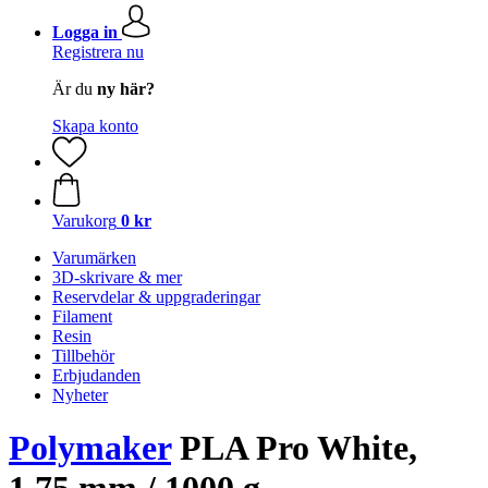
Logga in
Registrera nu
Är du
ny här?
Skapa konto
Varukorg
0 kr
Varumärken
3D-skrivare & mer
Reservdelar & uppgraderingar
Filament
Resin
Tillbehör
Erbjudanden
Nyheter
Polymaker
PLA Pro White,