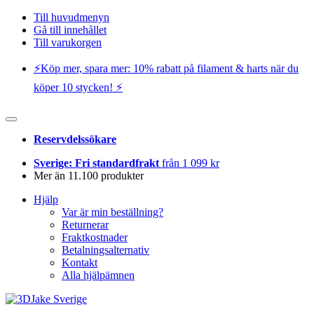
Till huvudmenyn
Gå till innehållet
Till varukorgen
⚡️Köp mer, spara mer: 10% rabatt på filament & harts när du
köper 10 stycken! ⚡️
Reservdelssökare
Sverige: Fri standardfrakt
från 1 099 kr
Mer än 11.100 produkter
Hjälp
Var är min beställning?
Returnerar
Fraktkostnader
Betalningsalternativ
Kontakt
Alla hjälpämnen