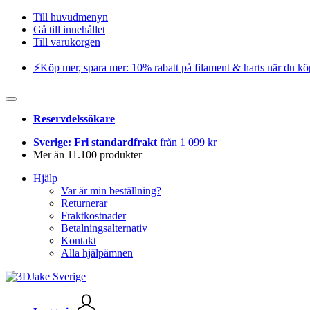
Till huvudmenyn
Gå till innehållet
Till varukorgen
⚡️Köp mer, spara mer: 10% rabatt på filament & harts när du kö
Reservdelssökare
Sverige: Fri standardfrakt
från 1 099 kr
Mer än 11.100 produkter
Hjälp
Var är min beställning?
Returnerar
Fraktkostnader
Betalningsalternativ
Kontakt
Alla hjälpämnen