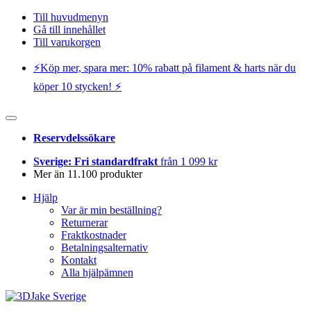
Till huvudmenyn
Gå till innehållet
Till varukorgen
⚡️Köp mer, spara mer: 10% rabatt på filament & harts när du
köper 10 stycken! ⚡️
Reservdelssökare
Sverige: Fri standardfrakt
från 1 099 kr
Mer än 11.100 produkter
Hjälp
Var är min beställning?
Returnerar
Fraktkostnader
Betalningsalternativ
Kontakt
Alla hjälpämnen