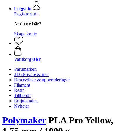
Logga in
Registrera nu
Är du
ny här?
Skapa konto
Varukorg
0 kr
Varumärken
3D-skrivare & mer
Reservdelar & uppgraderingar
Filament
Resin
Tillbehör
Erbjudanden
Nyheter
Polymaker
PLA Pro Yellow,