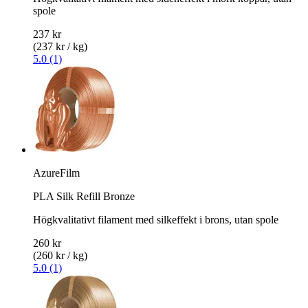
spole
237 kr
(237 kr / kg)
5.0 (1)
AzureFilm
PLA Silk Refill Bronze
Högkvalitativt filament med silkeffekt i brons, utan spole
260 kr
(260 kr / kg)
5.0 (1)