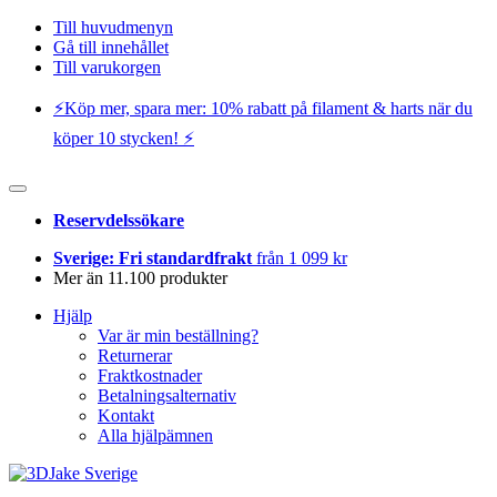
Till huvudmenyn
Gå till innehållet
Till varukorgen
⚡️Köp mer, spara mer: 10% rabatt på filament & harts när du
köper 10 stycken! ⚡️
Reservdelssökare
Sverige: Fri standardfrakt
från 1 099 kr
Mer än 11.100 produkter
Hjälp
Var är min beställning?
Returnerar
Fraktkostnader
Betalningsalternativ
Kontakt
Alla hjälpämnen