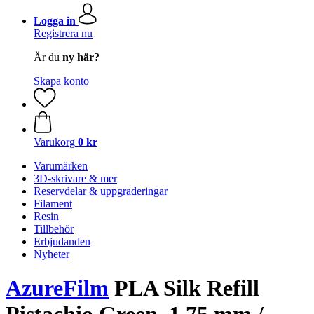
Logga in
Registrera nu
Är du
ny här?
Skapa konto
Varukorg
0 kr
Varumärken
3D-skrivare & mer
Reservdelar & uppgraderingar
Filament
Resin
Tillbehör
Erbjudanden
Nyheter
AzureFilm
PLA Silk Refill