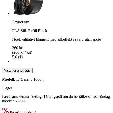
AzureFilm
PLA Silk Refill Black
Högkvalitativt filament med silkeffekt i svart, utan spole
260 kr
(260 kr / kg)
5.0 (1)
Visa fler alternativ
Modell:
1,75 mm / 1000 g
I lager
Leverans senast fredag, 14. augusti
om du beställer senast
söndag
klockan 23:59
.
Få mängdrabatt!