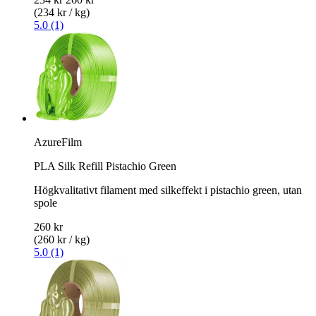
(234 kr / kg)
5.0 (1)
AzureFilm
PLA Silk Refill Pistachio Green
Högkvalitativt filament med silkeffekt i pistachio green, utan
spole
260 kr
(260 kr / kg)
5.0 (1)