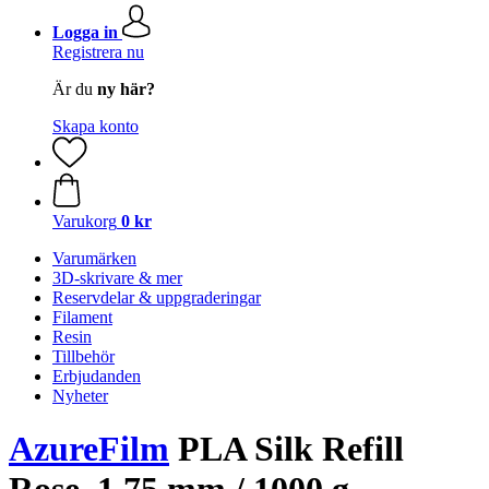
Logga in
Registrera nu
Är du
ny här?
Skapa konto
Varukorg
0 kr
Varumärken
3D-skrivare & mer
Reservdelar & uppgraderingar
Filament
Resin
Tillbehör
Erbjudanden
Nyheter
AzureFilm
PLA Silk Refill