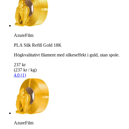
AzureFilm
PLA Silk Refill Gold 18K
Högkvalitativt filament med silkeseffekt i guld, utan spole.
237 kr
(237 kr / kg)
4.0 (1)
AzureFilm