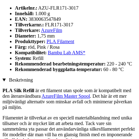
Artikelnr.:
AZU-FLR171-3017
Innehåll:
1.000 g
EAN:
3830063547849
Tillverkarnr.:
FLR171-3017
Tillverkare:
AzureFilm
Diameter:
1,75 mm
Produkttyper:
PLA Filament
Färg:
röd, Pink / Rosa
Kompatibilitet:
Bambu Lab AMS*
System:
Refill
Rekommenderad bearbetningstemperatur:
220 - 240 °C
Rekommenderad byggplatta-temperatur:
60 - 80 °C
Beskrivning
PLA Silk Refill
är ett filament utan spole som är kompatibelt med
den återanvändbara
AzureFilm Master Spool
. Det här är ett mer
miljövänligt alternativ som minskar avfall och minimerar påverkan
på miljön.
Filamentet är tillverkat av en speciell materialblandning med unika
tillsatser och är mycket lätt att arbeta med. Tack vare sin
sammetslena yta passar det användarvänliga silkesfilamentet perfekt
för modeller där man vill ha en glansig finish med en imponerande