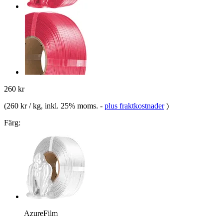
260 kr
(
260 kr / kg
, inkl. 25% moms.
-
plus fraktkostnader
)
Färg:
AzureFilm