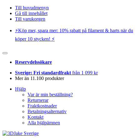
Till huvudmenyn
Gå till innehållet
Till varukorgen
⚡️Köp mer, spara mer: 10% rabatt på filament & harts när du
köper 10 stycken! ⚡️
Reservdelssökare
Sverige: Fri standardfrakt
från 1 099 kr
Mer än 11.100 produkter
Hjälp
Var är min beställning?
Returnerar
Fraktkostnader
Betalningsalternativ
Kontakt
Alla hjälpämnen