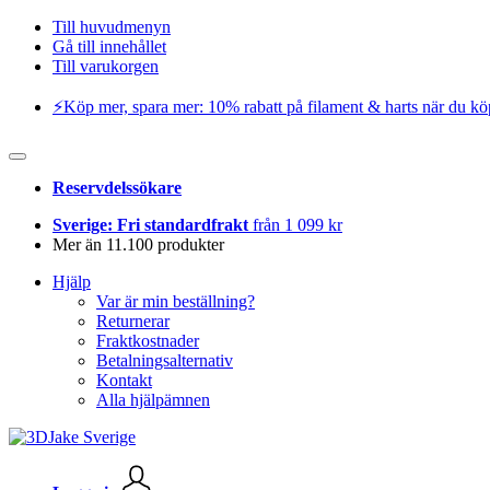
Till huvudmenyn
Gå till innehållet
Till varukorgen
⚡️Köp mer, spara mer: 10% rabatt på filament & harts när du kö
Reservdelssökare
Sverige: Fri standardfrakt
från 1 099 kr
Mer än 11.100 produkter
Hjälp
Var är min beställning?
Returnerar
Fraktkostnader
Betalningsalternativ
Kontakt
Alla hjälpämnen