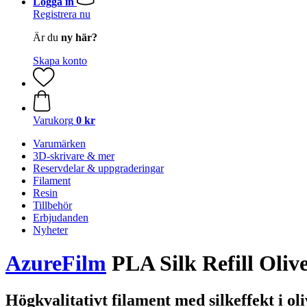
Logga in
Registrera nu
Är du
ny här?
Skapa konto
Varukorg
0 kr
Varumärken
3D-skrivare & mer
Reservdelar & uppgraderingar
Filament
Resin
Tillbehör
Erbjudanden
Nyheter
AzureFilm
PLA Silk Refill Oliv
Högkvalitativt filament med silkeffekt i oli