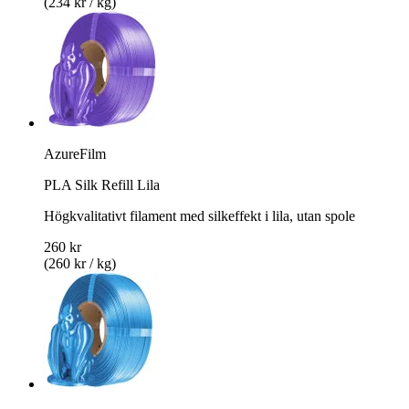
(234 kr / kg)
AzureFilm
PLA Silk Refill Lila
Högkvalitativt filament med silkeffekt i lila, utan spole
260 kr
(260 kr / kg)