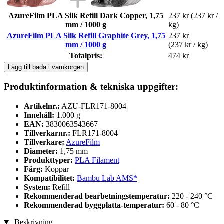
AzureFilm PLA Silk Refill Dark Copper, 1,75
237 kr
(237 kr /
mm / 1000 g
kg)
AzureFilm PLA Silk Refill Graphite Grey, 1,75
237 kr
mm / 1000 g
(237 kr / kg)
Totalpris:
474 kr
Lägg till båda i varukorgen
Produktinformation & tekniska uppgifter:
Artikelnr.:
AZU-FLR171-8004
Innehåll:
1.000 g
EAN:
3830063543667
Tillverkarnr.:
FLR171-8004
Tillverkare:
AzureFilm
Diameter:
1,75 mm
Produkttyper:
PLA Filament
Färg:
Koppar
Kompatibilitet:
Bambu Lab AMS*
System:
Refill
Rekommenderad bearbetningstemperatur:
220 - 240 °C
Rekommenderad byggplatta-temperatur:
60 - 80 °C
Beskrivning