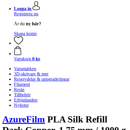
Logga in
Registrera nu
Är du
ny här?
Skapa konto
Varukorg
0 kr
Varumärken
3D-skrivare & mer
Reservdelar & uppgraderingar
Filament
Resin
Tillbehör
Erbjudanden
Nyheter
AzureFilm
PLA Silk Refill