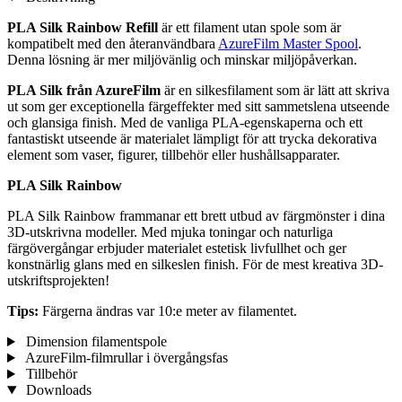
PLA Silk Rainbow Refill
är ett filament utan spole som är
kompatibelt med den återanvändbara
AzureFilm Master Spool
.
Denna lösning är mer miljövänlig och minskar miljöpåverkan.
PLA Silk från AzureFilm
är en silkesfilament som är lätt att skriva
ut som ger exceptionella färgeffekter med sitt sammetslena utseende
och glansiga finish. Med de vanliga PLA-egenskaperna och ett
fantastiskt utseende är materialet lämpligt för att trycka dekorativa
element som vaser, figurer, tillbehör eller hushållsapparater.
PLA Silk Rainbow
PLA Silk Rainbow frammanar ett brett utbud av färgmönster i dina
3D-utskrivna modeller. Med mjuka toningar och naturliga
färgövergångar erbjuder materialet estetisk livfullhet och ger
konstnärlig glans med en silkeslen finish. För de mest kreativa 3D-
utskriftsprojekten!
Tips:
Färgerna ändras var 10:e meter av filamentet.
Dimension filamentspole
AzureFilm-filmrullar i övergångsfas
Tillbehör
Downloads