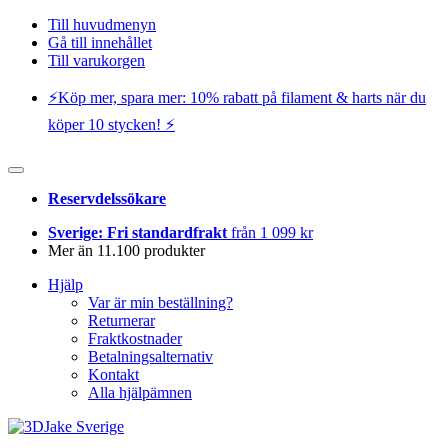
Till huvudmenyn
Gå till innehållet
Till varukorgen
⚡️Köp mer, spara mer: 10% rabatt på filament & harts när du
köper 10 stycken! ⚡️
Reservdelssökare
Sverige: Fri standardfrakt
från 1 099 kr
Mer än 11.100 produkter
Hjälp
Var är min beställning?
Returnerar
Fraktkostnader
Betalningsalternativ
Kontakt
Alla hjälpämnen