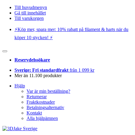
Till huvudmenyn
Gå till innehållet
Till varukorgen
⚡️Köp mer, spara mer: 10% rabatt på filament & harts när du
köper 10 stycken! ⚡️
Reservdelssökare
Sverige: Fri standardfrakt
från 1 099 kr
Mer än 11.100 produkter
Hjälp
Var är min beställning?
Returnerar
Fraktkostnader
Betalningsalternativ
Kontakt
Alla hjälpämnen