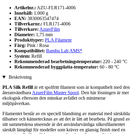
Artikelnr.:
AZU-FLR171-4006
Innehåll:
1.000 g
EAN:
3830063547474
Tillverkarnr.:
FLR171-4006
Tillverkare:
AzureFilm
Diameter:
1,75 mm
Produkttyper:
PLA Filament
Färg:
Pink / Rosa
Kompatibilitet:
Bambu Lab AMS*
System:
Refill
Rekommenderad bearbetningstemperatur:
220 - 240 °C
Rekommenderad byggplatta-temperatur:
60 - 80 °C
Beskrivning
PLA Silk Refill
är ett spolfritt filament som är kompatibelt med den
återanvändbara
AzureFilm Master Spool
. Den här lösningen är mer
ekologisk eftersom den minskar avfallet och minimerar
miljöpåverkan.
Filamentet består av en speciell blandning av material med särskilda
tillsatser och kännetecknas av att det är lätt att bearbeta. På grund av
sitt sammetslena utseende är det användarvänliga silkesfilamentet
särskilt lämpligt för modeller som kräver en glansig finish med en