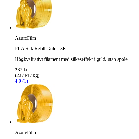
AzureFilm
PLA Silk Refill Gold 18K
Högkvalitativt filament med silkeseffekt i guld, utan spole.
237 kr
(237 kr / kg)
4.0 (1)
AzureFilm