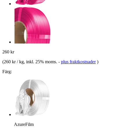
260 kr
(
260 kr / kg
, inkl. 25% moms.
-
plus fraktkostnader
)
Färg:
AzureFilm