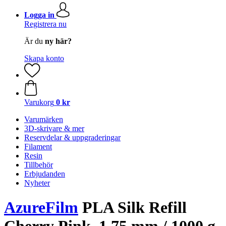
Logga in
Registrera nu
Är du
ny här?
Skapa konto
Varukorg
0 kr
Varumärken
3D-skrivare & mer
Reservdelar & uppgraderingar
Filament
Resin
Tillbehör
Erbjudanden
Nyheter
AzureFilm
PLA Silk Refill