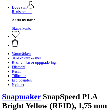
Logga in
Registrera nu
Är du
ny här?
Skapa konto
Varumärken
3D-skrivare & mer
Reservdelar & uppgraderingar
Filament
Resin
Tillbehör
Erbjudanden
Nyheter
Snapmaker
SnapSpeed PLA
Bright Yellow (RFID), 1,75 mm