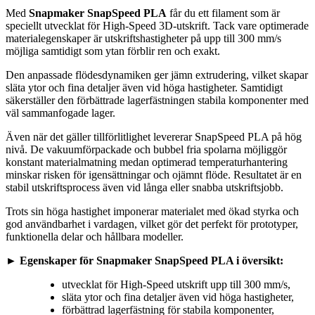
Med
Snapmaker SnapSpeed PLA
får du ett filament som är
speciellt utvecklat för High-Speed 3D-utskrift. Tack vare optimerade
materialegenskaper är utskriftshastigheter på upp till 300 mm/s
möjliga samtidigt som ytan förblir ren och exakt.
Den anpassade flödesdynamiken ger jämn extrudering, vilket skapar
släta ytor och fina detaljer även vid höga hastigheter. Samtidigt
säkerställer den förbättrade lagerfästningen stabila komponenter med
väl sammanfogade lager.
Även när det gäller tillförlitlighet levererar SnapSpeed PLA på hög
nivå. De vakuumförpackade och bubbel fria spolarna möjliggör
konstant materialmatning medan optimerad temperaturhantering
minskar risken för igensättningar och ojämnt flöde. Resultatet är en
stabil utskriftsprocess även vid långa eller snabba utskriftsjobb.
Trots sin höga hastighet imponerar materialet med ökad styrka och
god användbarhet i vardagen, vilket gör det perfekt för prototyper,
funktionella delar och hållbara modeller.
► Egenskaper för Snapmaker SnapSpeed PLA i översikt:
utvecklat för High-Speed utskrift upp till 300 mm/s,
släta ytor och fina detaljer även vid höga hastigheter,
förbättrad lagerfästning för stabila komponenter,