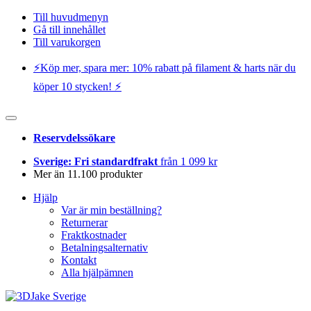
Till huvudmenyn
Gå till innehållet
Till varukorgen
⚡️Köp mer, spara mer: 10% rabatt på filament & harts när du
köper 10 stycken! ⚡️
Reservdelssökare
Sverige: Fri standardfrakt
från 1 099 kr
Mer än 11.100 produkter
Hjälp
Var är min beställning?
Returnerar
Fraktkostnader
Betalningsalternativ
Kontakt
Alla hjälpämnen