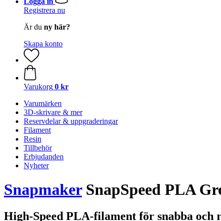
Logga in
Registrera nu
Är du
ny här?
Skapa konto
Varukorg
0 kr
Varumärken
3D-skrivare & mer
Reservdelar & uppgraderingar
Filament
Resin
Tillbehör
Erbjudanden
Nyheter
Snapmaker
SnapSpeed PLA Gree
High-Speed PLA-filament för snabba och r