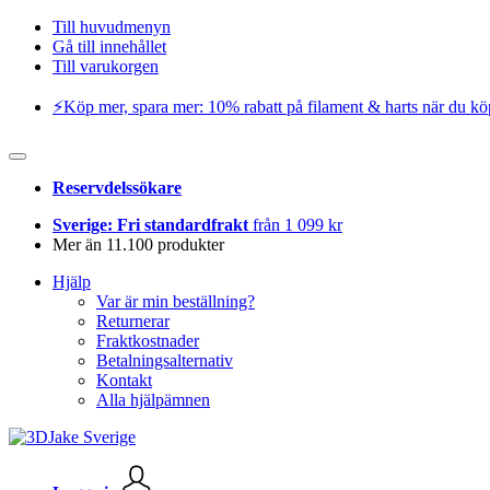
Till huvudmenyn
Gå till innehållet
Till varukorgen
⚡️Köp mer, spara mer: 10% rabatt på filament & harts när du kö
Reservdelssökare
Sverige: Fri standardfrakt
från 1 099 kr
Mer än 11.100 produkter
Hjälp
Var är min beställning?
Returnerar
Fraktkostnader
Betalningsalternativ
Kontakt
Alla hjälpämnen