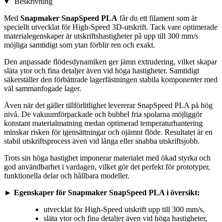
Beskrivning
Med
Snapmaker SnapSpeed PLA
får du ett filament som är
speciellt utvecklat för High-Speed 3D-utskrift. Tack vare optimerade
materialegenskaper är utskriftshastigheter på upp till 300 mm/s
möjliga samtidigt som ytan förblir ren och exakt.
Den anpassade flödesdynamiken ger jämn extrudering, vilket skapar
släta ytor och fina detaljer även vid höga hastigheter. Samtidigt
säkerställer den förbättrade lagerfästningen stabila komponenter med
väl sammanfogade lager.
Även när det gäller tillförlitlighet levererar SnapSpeed PLA på hög
nivå. De vakuumförpackade och bubbel fria spolarna möjliggör
konstant materialmatning medan optimerad temperaturhantering
minskar risken för igensättningar och ojämnt flöde. Resultatet är en
stabil utskriftsprocess även vid långa eller snabba utskriftsjobb.
Trots sin höga hastighet imponerar materialet med ökad styrka och
god användbarhet i vardagen, vilket gör det perfekt för prototyper,
funktionella delar och hållbara modeller.
► Egenskaper för Snapmaker SnapSpeed PLA i översikt:
utvecklat för High-Speed utskrift upp till 300 mm/s,
släta ytor och fina detaljer även vid höga hastigheter,