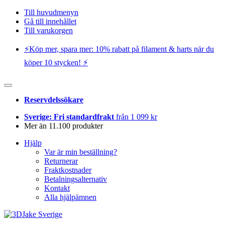
Till huvudmenyn
Gå till innehållet
Till varukorgen
⚡️Köp mer, spara mer: 10% rabatt på filament & harts när du
köper 10 stycken! ⚡️
Reservdelssökare
Sverige: Fri standardfrakt
från 1 099 kr
Mer än 11.100 produkter
Hjälp
Var är min beställning?
Returnerar
Fraktkostnader
Betalningsalternativ
Kontakt
Alla hjälpämnen