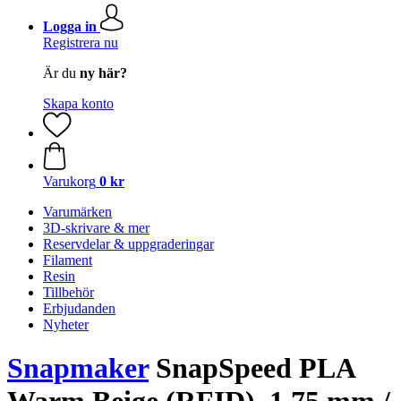
Logga in
Registrera nu
Är du
ny här?
Skapa konto
Varukorg
0 kr
Varumärken
3D-skrivare & mer
Reservdelar & uppgraderingar
Filament
Resin
Tillbehör
Erbjudanden
Nyheter
Snapmaker
SnapSpeed PLA