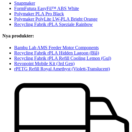
Snapmaker
FormFutura EasyFil™ ABS White
Polymaker PLA Pro Black
Polymaker PolyLite LW-PLA Bright Orange
Recycling Fabrik rPLA Speziale Rainbow
Nya produkter:
Bambu Lab AMS Feeder Motor Components
Recycling Fabrik rPLA Hidden Lagoon (Blå)
Recycling Fabrik rPLA Refill Cooling Lemon (Gul)
Revopoint Mobile Kit (3rd Gen)
rPETG Refill Royal Amethyst (Violett-Translucent)