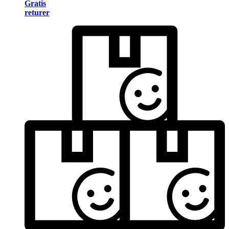
Gratis
returer