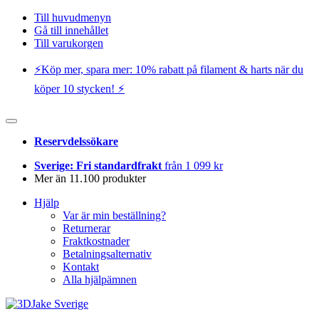
Till huvudmenyn
Gå till innehållet
Till varukorgen
⚡️Köp mer, spara mer: 10% rabatt på filament & harts när du
köper 10 stycken! ⚡️
Reservdelssökare
Sverige: Fri standardfrakt
från 1 099 kr
Mer än 11.100 produkter
Hjälp
Var är min beställning?
Returnerar
Fraktkostnader
Betalningsalternativ
Kontakt
Alla hjälpämnen