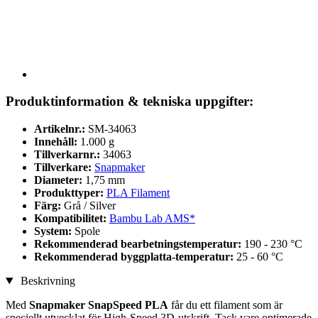
Produktinformation & tekniska uppgifter:
Artikelnr.:
SM-34063
Innehåll:
1.000 g
Tillverkarnr.:
34063
Tillverkare:
Snapmaker
Diameter:
1,75 mm
Produkttyper:
PLA Filament
Färg:
Grå / Silver
Kompatibilitet:
Bambu Lab AMS*
System:
Spole
Rekommenderad bearbetningstemperatur:
190 - 230 °C
Rekommenderad byggplatta-temperatur:
25 - 60 °C
Beskrivning
Med
Snapmaker SnapSpeed PLA
får du ett filament som är
speciellt utvecklat för High-Speed 3D-utskrift. Tack vare optimerade