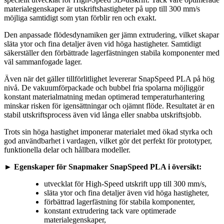
materialegenskaper är utskriftshastigheter på upp till 300 mm/s
möjliga samtidigt som ytan förblir ren och exakt.
Den anpassade flödesdynamiken ger jämn extrudering, vilket skapar
släta ytor och fina detaljer även vid höga hastigheter. Samtidigt
säkerställer den förbättrade lagerfästningen stabila komponenter med
väl sammanfogade lager.
Även när det gäller tillförlitlighet levererar SnapSpeed PLA på hög
nivå. De vakuumförpackade och bubbel fria spolarna möjliggör
konstant materialmatning medan optimerad temperaturhantering
minskar risken för igensättningar och ojämnt flöde. Resultatet är en
stabil utskriftsprocess även vid långa eller snabba utskriftsjobb.
Trots sin höga hastighet imponerar materialet med ökad styrka och
god användbarhet i vardagen, vilket gör det perfekt för prototyper,
funktionella delar och hållbara modeller.
► Egenskaper för Snapmaker SnapSpeed PLA i översikt:
utvecklat för High-Speed utskrift upp till 300 mm/s,
släta ytor och fina detaljer även vid höga hastigheter,
förbättrad lagerfästning för stabila komponenter,
konstant extrudering tack vare optimerade
materialegenskaper,