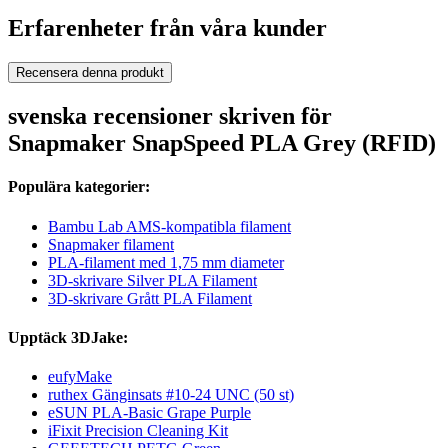
Erfarenheter från våra kunder
Recensera denna produkt
svenska recensioner skriven för
Snapmaker SnapSpeed PLA Grey (RFID)
Populära kategorier:
Bambu Lab AMS-kompatibla filament
Snapmaker filament
PLA-filament med 1,75 mm diameter
3D-skrivare Silver PLA Filament
3D-skrivare Grått PLA Filament
Upptäck 3DJake:
eufyMake
ruthex Gänginsats #10-24 UNC (50 st)
eSUN PLA-Basic Grape Purple
iFixit Precision Cleaning Kit