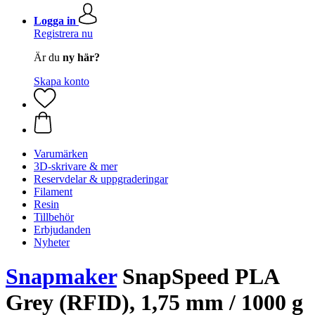
Logga in
Registrera nu
Är du
ny här?
Skapa konto
Varumärken
3D-skrivare & mer
Reservdelar & uppgraderingar
Filament
Resin
Tillbehör
Erbjudanden
Nyheter
Snapmaker
SnapSpeed PLA
Grey (RFID), 1,75 mm / 1000 g