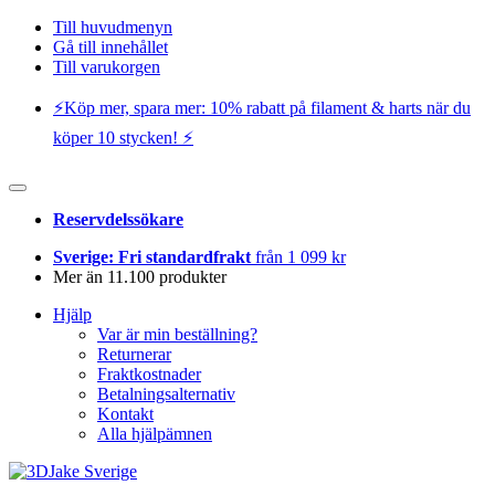
Till huvudmenyn
Gå till innehållet
Till varukorgen
⚡️Köp mer, spara mer: 10% rabatt på filament & harts när du
köper 10 stycken! ⚡️
Reservdelssökare
Sverige: Fri standardfrakt
från 1 099 kr
Mer än 11.100 produkter
Hjälp
Var är min beställning?
Returnerar
Fraktkostnader
Betalningsalternativ
Kontakt
Alla hjälpämnen