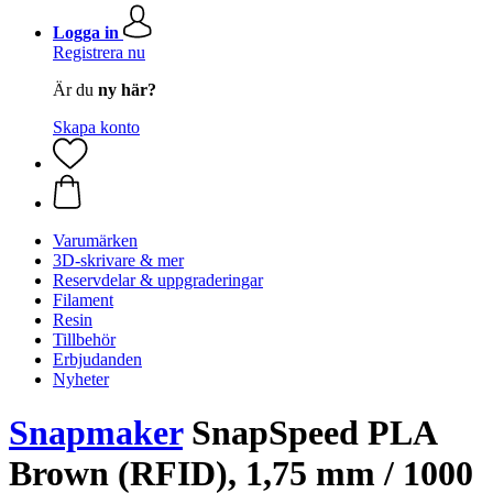
Logga in
Registrera nu
Är du
ny här?
Skapa konto
Varumärken
3D-skrivare & mer
Reservdelar & uppgraderingar
Filament
Resin
Tillbehör
Erbjudanden
Nyheter
Snapmaker
SnapSpeed PLA
Brown (RFID), 1,75 mm / 1000