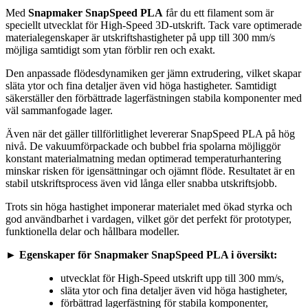
Med
Snapmaker SnapSpeed PLA
får du ett filament som är
speciellt utvecklat för High-Speed 3D-utskrift. Tack vare optimerade
materialegenskaper är utskriftshastigheter på upp till 300 mm/s
möjliga samtidigt som ytan förblir ren och exakt.
Den anpassade flödesdynamiken ger jämn extrudering, vilket skapar
släta ytor och fina detaljer även vid höga hastigheter. Samtidigt
säkerställer den förbättrade lagerfästningen stabila komponenter med
väl sammanfogade lager.
Även när det gäller tillförlitlighet levererar SnapSpeed PLA på hög
nivå. De vakuumförpackade och bubbel fria spolarna möjliggör
konstant materialmatning medan optimerad temperaturhantering
minskar risken för igensättningar och ojämnt flöde. Resultatet är en
stabil utskriftsprocess även vid långa eller snabba utskriftsjobb.
Trots sin höga hastighet imponerar materialet med ökad styrka och
god användbarhet i vardagen, vilket gör det perfekt för prototyper,
funktionella delar och hållbara modeller.
► Egenskaper för Snapmaker SnapSpeed PLA i översikt:
utvecklat för High-Speed utskrift upp till 300 mm/s,
släta ytor och fina detaljer även vid höga hastigheter,
förbättrad lagerfästning för stabila komponenter,