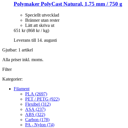
Polymaker
PolyCast Natural, 1,75 mm / 750 g
Speciellt utvecklad
Bränner utan rester
Lätt att skriva ut
651 kr
(868 kr / kg)
Leverans till 14. augusti
Gjutbar: 1 artikel
Alla priser inkl. moms.
Filter
Kategorier:
Filament
PLA (2697)
PET / PETG (922)
Flexibel (312)
ASA (237)
ABS (322)
Carbon (178)
PA - Nylon (74)