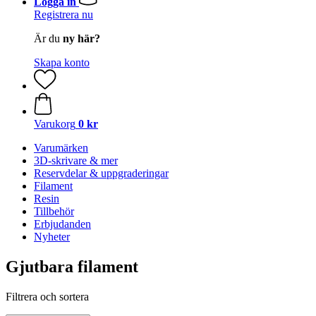
Logga in
Registrera nu
Är du
ny här?
Skapa konto
Varukorg
0 kr
Varumärken
3D-skrivare & mer
Reservdelar & uppgraderingar
Filament
Resin
Tillbehör
Erbjudanden
Nyheter
Gjutbara filament
Filtrera och sortera