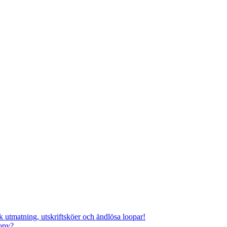
k utmatning, utskriftsköer och ändlösa loopar!
opy?