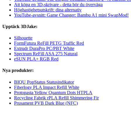
Att köpa en 3D-skrivare - detta bör du överväga
Höghastighetsutskrift: dina alternativ
YouTube-avsnitt: Game Changer: Bambu A1 mini SwapMod!
Upptäck 3DJake:
Silhouette
FormFutura ReFill PETG Traffic Red
Extrudr DuraPro PC/PBT White
Spectrum ReFill ASA 275 Natural
eSUN PLA+ RGB Red
Nya produkter:
BIQU PopStatus Statusindikator
Fiberlogy PLA Impact Refill White
Protopasta Yellow Quantum Dots HTPLA
Recycling Fabrik rPLA Refill Shimmering Fir
Prusament PVB Dark Blue (NFC)