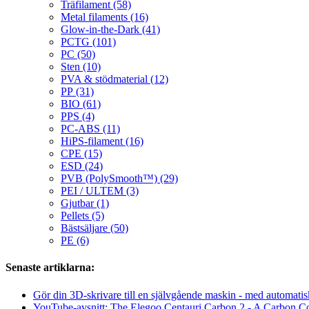
Träfilament (58)
Metal filaments (16)
Glow-in-the-Dark (41)
PCTG (101)
PC (50)
Sten (10)
PVA & stödmaterial (12)
PP (31)
BIO (61)
PPS (4)
PC-ABS (11)
HiPS-filament (16)
CPE (15)
ESD (24)
PVB (PolySmooth™) (29)
PEI / ULTEM (3)
Gjutbar (1)
Pellets (5)
Bästsäljare (50)
PE (6)
Senaste artiklarna:
Gör din 3D-skrivare till en självgående maskin - med automatis
YouTube-avsnitt: The Elegoo Centauri Carbon 2 - A Carbon C