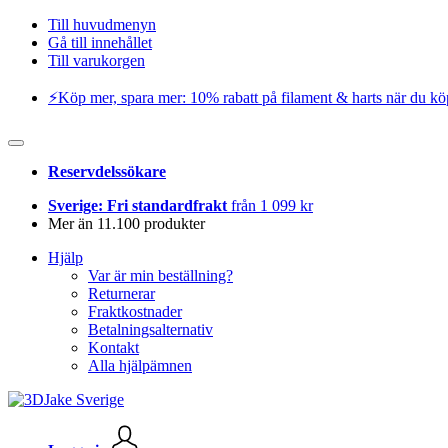
Till huvudmenyn
Gå till innehållet
Till varukorgen
⚡️Köp mer, spara mer: 10% rabatt på filament & harts när du kö
Reservdelssökare
Sverige: Fri standardfrakt
från 1 099 kr
Mer än 11.100 produkter
Hjälp
Var är min beställning?
Returnerar
Fraktkostnader
Betalningsalternativ
Kontakt
Alla hjälpämnen