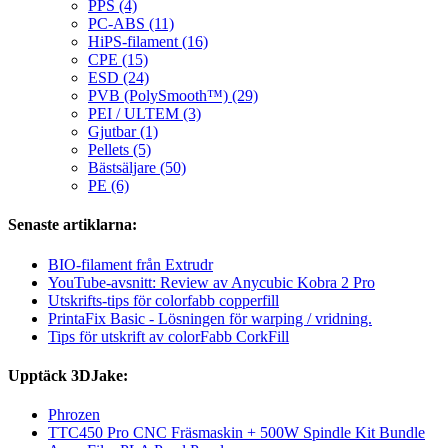
PPS (4)
PC-ABS (11)
HiPS-filament (16)
CPE (15)
ESD (24)
PVB (PolySmooth™) (29)
PEI / ULTEM (3)
Gjutbar (1)
Pellets (5)
Bästsäljare (50)
PE (6)
Senaste artiklarna:
BIO-filament från Extrudr
YouTube-avsnitt: Review av Anycubic Kobra 2 Pro
Utskrifts-tips för colorfabb copperfill
PrintaFix Basic - Lösningen för warping / vridning.
Tips för utskrift av colorFabb CorkFill
Upptäck 3DJake:
Phrozen
TTC450 Pro CNC Fräsmaskin + 500W Spindle Kit Bundle