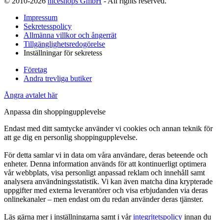
© 2010-2026
niceshops GmbH
- All rights reserved.
Impressum
Sekretesspolicy
Allmänna villkor och ångerrät
Tillgänglighetsredogörelse
Inställningar för sekretess
Företag
Andra trevliga butiker
Ångra avtalet här
Anpassa din shoppingupplevelse
Endast med ditt samtycke använder vi cookies och annan teknik för
att ge dig en personlig shoppingupplevelse.
För detta samlar vi in data om våra användare, deras beteende och
enheter. Denna information används för att kontinuerligt optimera
vår webbplats, visa personligt anpassad reklam och innehåll samt
analysera användningsstatistik. Vi kan även matcha dina krypterade
uppgifter med externa leverantörer och visa erbjudanden via deras
onlinekanaler – men endast om du redan använder deras tjänster.
Läs gärna mer i inställningarna samt i vår
integritetspolicy
innan du