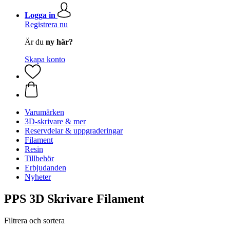
Logga in
Registrera nu
Är du
ny här?
Skapa konto
Varumärken
3D-skrivare & mer
Reservdelar & uppgraderingar
Filament
Resin
Tillbehör
Erbjudanden
Nyheter
PPS 3D Skrivare Filament
Filtrera och sortera