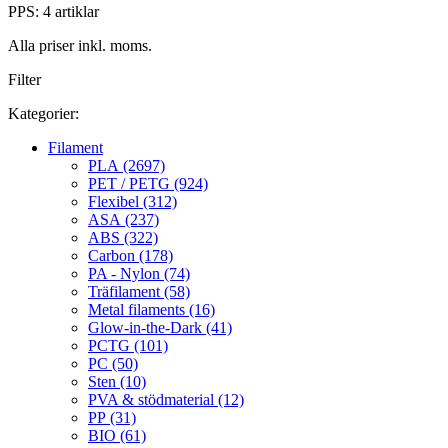
PPS: 4 artiklar
Alla priser inkl. moms.
Filter
Kategorier:
Filament
PLA (2697)
PET / PETG (924)
Flexibel (312)
ASA (237)
ABS (322)
Carbon (178)
PA - Nylon (74)
Träfilament (58)
Metal filaments (16)
Glow-in-the-Dark (41)
PCTG (101)
PC (50)
Sten (10)
PVA & stödmaterial (12)
PP (31)
BIO (61)