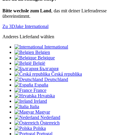
Bitte wechsle zum Land
, das mit deiner Lieferadresse
übereinstimmt.
Zu 3DJake International
Anderes Lieferland wählen
International
Belgien
Belgique
België
България
Česká republika
Deutschland
España
France
Hrvatska
Ireland
Italia
Magyar
Nederland
Österreich
Polska
Portugal