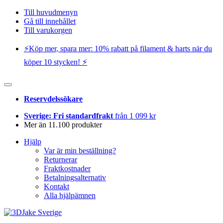
Till huvudmenyn
Gå till innehållet
Till varukorgen
⚡️Köp mer, spara mer: 10% rabatt på filament & harts när du
köper 10 stycken! ⚡️
Reservdelssökare
Sverige: Fri standardfrakt
från 1 099 kr
Mer än 11.100 produkter
Hjälp
Var är min beställning?
Returnerar
Fraktkostnader
Betalningsalternativ
Kontakt
Alla hjälpämnen