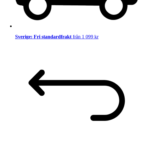
Sverige: Fri standardfrakt
från 1 099 kr