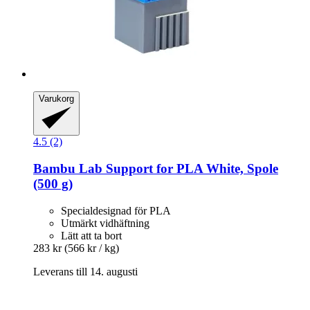
Varukorg
4.5 (2)
Bambu Lab
Support for PLA White, Spole
(500 g)
Specialdesignad för PLA
Utmärkt vidhäftning
Lätt att ta bort
283 kr
(566 kr / kg)
Leverans till 14. augusti