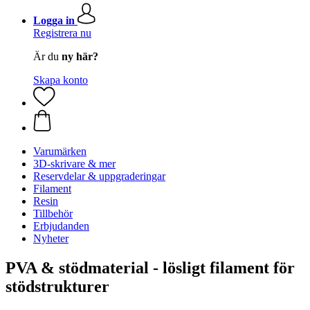
Logga in
Registrera nu
Är du
ny här?
Skapa konto
Varumärken
3D-skrivare & mer
Reservdelar & uppgraderingar
Filament
Resin
Tillbehör
Erbjudanden
Nyheter
PVA & stödmaterial - lösligt filament för
stödstrukturer