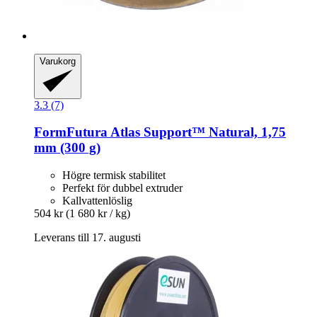
Varukorg
3.3 (7)
FormFutura
Atlas Support™ Natural, 1,75
mm (300 g)
Högre termisk stabilitet
Perfekt för dubbel extruder
Kallvattenlöslig
504 kr
(1 680 kr / kg)
Leverans till 17. augusti