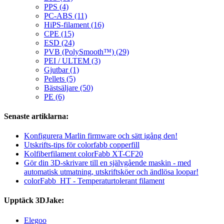
PPS (4)
PC-ABS (11)
HiPS-filament (16)
CPE (15)
ESD (24)
PVB (PolySmooth™) (29)
PEI / ULTEM (3)
Gjutbar (1)
Pellets (5)
Bästsäljare (50)
PE (6)
Senaste artiklarna:
Konfigurera Marlin firmware och sätt igång den!
Utskrifts-tips för colorfabb copperfill
Kolfiberfilament colorFabb XT-CF20
Gör din 3D-skrivare till en självgående maskin - med
automatisk utmatning, utskriftsköer och ändlösa loopar!
colorFabb_HT - Temperaturtolerant filament
Upptäck 3DJake:
Elegoo