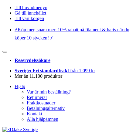
Till huvudmenyn
Gå till innehållet
Till varukorgen
⚡️Köp mer, spara mer: 10% rabatt på filament & harts när du
köper 10 stycken! ⚡️
Reservdelssökare
Sverige: Fri standardfrakt
från 1 099 kr
Mer än 11.100 produkter
Hjälp
Var är min beställning?
Returnerar
Fraktkostnader
Betalningsalternativ
Kontakt
Alla hjälpämnen