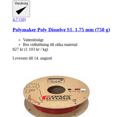
Varukorg
4.7 (10)
Polymaker
Poly Dissolve S1, 1,75 mm (750 g)
Vattenlösligt
Bra vidhäftning till olika material
827 kr
(1 103 kr / kg)
Leverans till 14. augusti