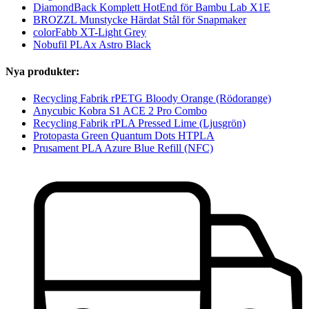
DiamondBack Komplett HotEnd för Bambu Lab X1E
BROZZL Munstycke Härdat Stål för Snapmaker
colorFabb XT-Light Grey
Nobufil PLAx Astro Black
Nya produkter:
Recycling Fabrik rPETG Bloody Orange (Rödorange)
Anycubic Kobra S1 ACE 2 Pro Combo
Recycling Fabrik rPLA Pressed Lime (Ljusgrön)
Protopasta Green Quantum Dots HTPLA
Prusament PLA Azure Blue Refill (NFC)