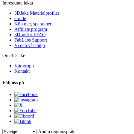
Intressanta fakta
3DJake Materialprofiler
Guide
Köp mer, spara mer
Affiliate program
3D-utskrift FAQ
FabLabs Support
Vi och vår miljö
Om 3DJake
Vår grupp
Kontakt
Följ oss på
Ändra region/språk