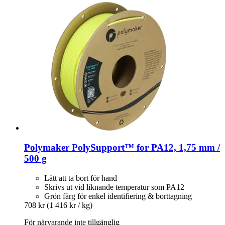
Polymaker
PolySupport™ for PA12, 1,75 mm /
500 g
Lätt att ta bort för hand
Skrivs ut vid liknande temperatur som PA12
Grön färg för enkel identifiering & borttagning
708 kr
(1 416 kr / kg)
För närvarande inte tillgänglig