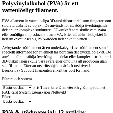
Polyvinylalkohol (PVA) är ett
vattenlösligt filament.
PVA-filament är vattenlösliga 3D-utskriftsmaterial som fungerar som
stöd vid utskrift av objekt. De används för att stödja överhängande
delar eller komplexa strukturer i 3D-utskrift som skulle vara svåra
eller omöjliga att producera utan PVA. Efter att utskriftsobjektet är
helt utskrivet löser sig PVA-stöden helt enkelt i vatten.
Avbrytande stödfilament är en underkategori av stödfilament som är
speciellt utformade för att enkelt tas bort från det tryckta objektet. De
används för att stödja överhängande delar eller komplexa strukturer i
3D-utskrift som skulle vara svåra eller omöjliga att producera utan
stödfilament. Efter att utskriftsobjektet är helt utskrivet kan
Breakaway Support-filamenten enkelt tas bort för hand.
Filtrera och sortera
Pris
Tillverkare
Diameter
Färg
Kompatibilitet
RAL-färg
System
Egenskaper
Nettovikt
Filter
PVA & stödmaterial: 12 artiklar