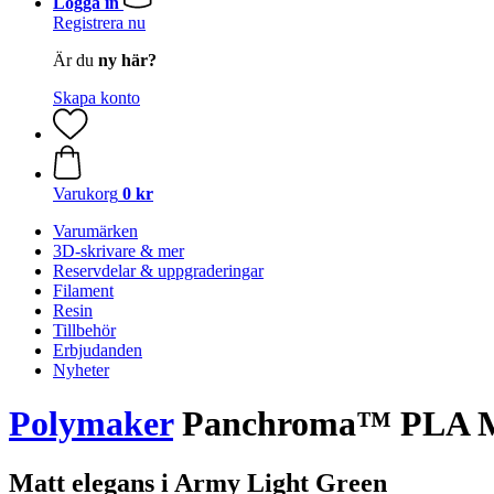
Logga in
Registrera nu
Är du
ny här?
Skapa konto
Varukorg
0 kr
Varumärken
3D-skrivare & mer
Reservdelar & uppgraderingar
Filament
Resin
Tillbehör
Erbjudanden
Nyheter
Polymaker
Panchroma™ PLA Mat
Matt elegans i Army Light Green