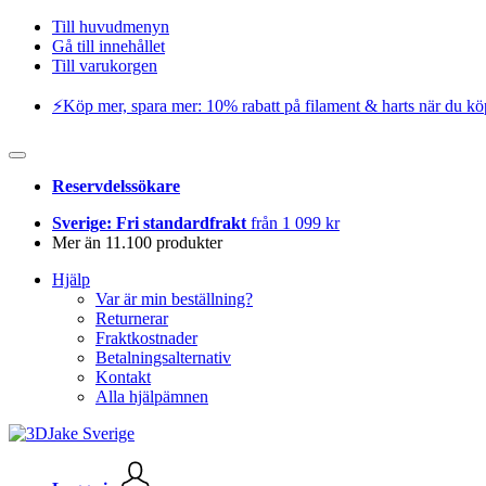
Till huvudmenyn
Gå till innehållet
Till varukorgen
⚡️Köp mer, spara mer: 10% rabatt på filament & harts när du kö
Reservdelssökare
Sverige: Fri standardfrakt
från 1 099 kr
Mer än 11.100 produkter
Hjälp
Var är min beställning?
Returnerar
Fraktkostnader
Betalningsalternativ
Kontakt
Alla hjälpämnen