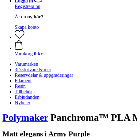
Logga in
Registrera nu
Är du
ny här?
Skapa konto
Varukorg
0 kr
Varumärken
3D-skrivare & mer
Reservdelar & uppgraderingar
Filament
Resin
Tillbehör
Erbjudanden
Nyheter
Polymaker
Panchroma™ PLA Mat
Matt elegans i Army Purple