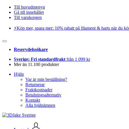
Till huvudmenyn
Gå till innehållet
Till varukorgen
⚡️Köp mer, spara mer: 10% rabatt på filament & harts när du kö
Reservdelssökare
Sverige: Fri standardfrakt
från 1 099 kr
Mer än 11.100 produkter
Hjälp
Var är min beställning?
Returnerar
Fraktkostnader
Betalningsalternativ
Kontakt
Alla hjälpämnen